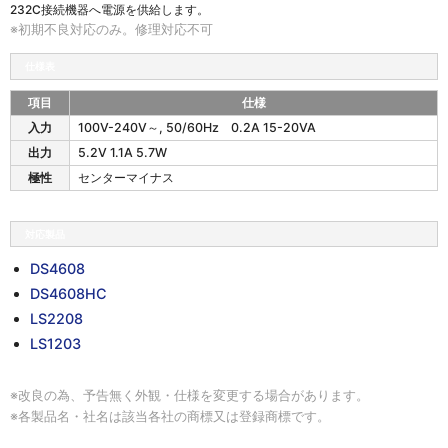
232C接続機器へ電源を供給します。
※初期不良対応のみ。修理対応不可
仕様表
項目
仕様
P
入力
100V-240V～, 50/60Hz 0.2A 15-20VA
S
出力
5.2V 1.1A 5.7W
-
S
極性
センターマイナス
Y
M
5
対応製品
の
仕
DS4608
様
DS4608HC
LS2208
LS1203
※改良の為、予告無く外観・仕様を変更する場合があります。
※各製品名・社名は該当各社の商標又は登録商標です。