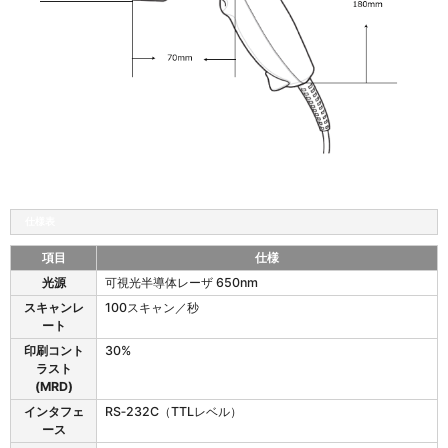
仕様表
項目
仕様
L
光源
可視光半導体レーザ 650nm
S
スキャンレ
100スキャン／秒
1
ート
2
0
印刷コント
30%
3
ラスト
の
(MRD)
仕
インタフェ
RS‐232C（TTLレベル）
様
ース