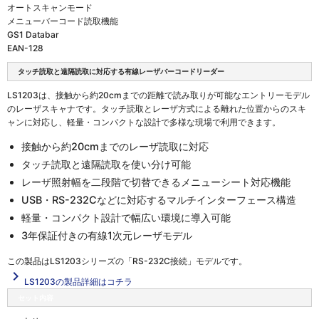
オートスキャンモード
メニューバーコード読取機能
GS1 Databar
EAN-128
タッチ読取と遠隔読取に対応する有線レーザバーコードリーダー
LS1203は、接触から約20cmまでの距離で読み取りが可能なエントリーモデル
のレーザスキャナです。タッチ読取とレーザ方式による離れた位置からのスキ
ャンに対応し、軽量・コンパクトな設計で多様な現場で利用できます。
接触から約20cmまでのレーザ読取に対応
タッチ読取と遠隔読取を使い分け可能
レーザ照射幅を二段階で切替できるメニューシート対応機能
USB・RS-232Cなどに対応するマルチインターフェース構造
軽量・コンパクト設計で幅広い環境に導入可能
3年保証付きの有線1次元レーザモデル
この製品は
LS1203シリーズの「RS-232C接続」
モデルです。
navigate_next
LS1203の製品詳細はコチラ
セット内容