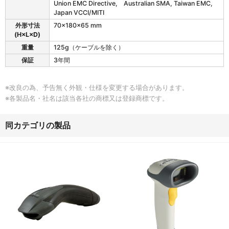
Union EMC Directive, Australian SMA, Taiwan EMC,
Japan VCCI/MITI
外形寸法
70×180×65 mm
(H×L×D)
重量
125g（ケーブルを除く）
保証
3年間
※改良の為、予告無く外観・仕様を変更する場合があります。
※各製品名・社名は該当各社の商標又は登録商標です。
同カテゴリの製品