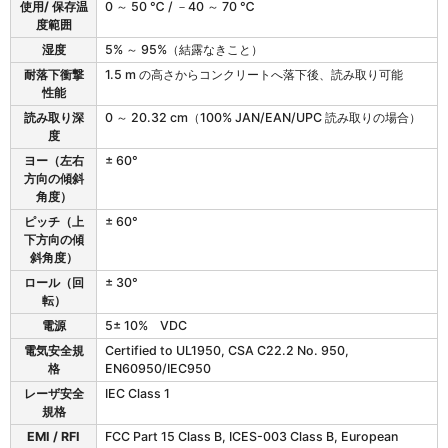
使用/ 保存温
0 ～ 50 ℃ / －40 ～ 70 ℃
度範囲
湿度
5% ～ 95%（結露なきこと）
耐落下衝撃
1.5 m の高さからコンクリートへ落下後、読み取り可能
性能
読み取り深
0 ～ 20.32 cm（100% JAN/EAN/UPC 読み取りの場合）
度
ヨー（左右
± 60°
方向の傾斜
角度）
ピッチ（上
± 60°
下方向の傾
斜角度）
ロール（回
± 30°
転）
電源
5± 10% VDC
電気安全規
Certified to UL1950, CSA C22.2 No. 950,
格
EN60950/IEC950
レーザ安全
IEC Class 1
規格
EMI / RFI
FCC Part 15 Class B, ICES-003 Class B, European