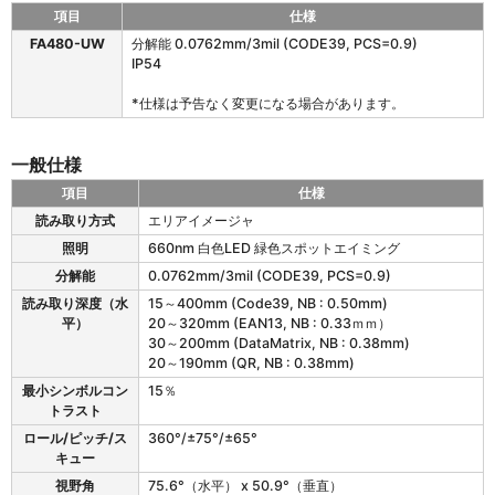
項目
仕様
F
FA480-UW
分解能 0.0762mm/3mil (CODE39, PCS=0.9)
A
IP54
4
8
*仕様は予告なく変更になる場合があります。
0
-
U
一般仕様
W
項目
仕様
の
F
仕
読み取り方式
エリアイメージャ
A
様
照明
660nm 白色LED 緑色スポットエイミング
4
8
分解能
0.0762mm/3mil (CODE39, PCS=0.9)
0
読み取り深度（水
15～400mm (Code39, NB : 0.50mm)
-
平）
20～320mm (EAN13, NB : 0.33ｍｍ）
U
30～200mm (DataMatrix, NB : 0.38mm)
W
20～190mm (QR, NB : 0.38mm)
の
最小シンボルコン
15％
一
トラスト
般
仕
ロール/ピッチ/ス
360°/±75°/±65°
様
キュー
視野角
75.6°（水平） x 50.9°（垂直）