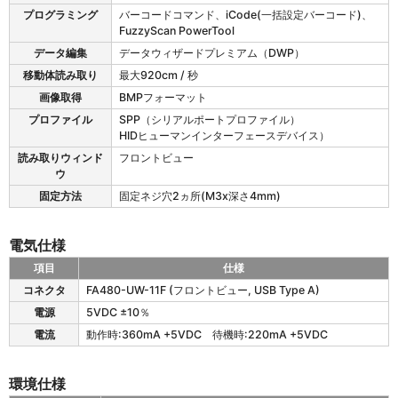
プログラミング
バーコードコマンド、iCode(一括設定バーコード)、
FuzzyScan PowerTool
データ編集
データウィザードプレミアム（DWP）
移動体読み取り
最大920cm / 秒
画像取得
BMPフォーマット
プロファイル
SPP（シリアルポートプロファイル）
HIDヒューマンインターフェースデバイス）
読み取りウィンド
フロントビュー
ウ
固定方法
固定ネジ穴2ヵ所(M3x深さ4mm)
電気仕様
項目
仕様
F
コネクタ
FA480-UW-11F (フロントビュー, USB Type A)
A
電源
5VDC ±10％
4
8
電流
動作時:360mA +5VDC 待機時:220mA +5VDC
0
-
環境仕様
U