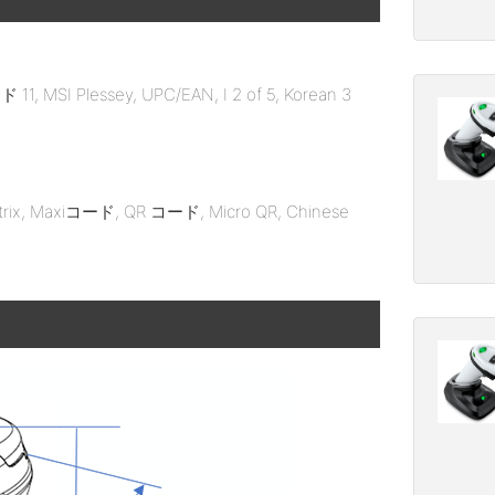
 MSI Plessey, UPC/EAN, I 2 of 5, Korean 3
trix, Maxiコード, QR コード, Micro QR, Chinese