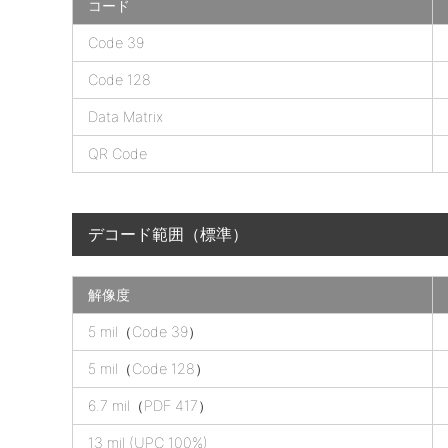
コード
D
Code 39
S
Code 128
2
2
Data Matrix
7
QR Code
8
の
分
解
デコード範囲（標準）
能
解像度
D
5 mil（Code 39）
S
5 mil（Code 128）
2
2
6.7 mil（PDF 417）
7
13 mil (UPC 100%)
8