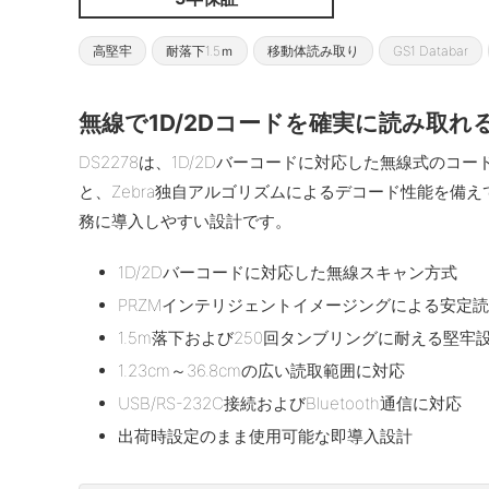
高堅牢
耐落下1.5ｍ
移動体読み取り
GS1 Databar
無線で1D/2Dコードを確実に読み取
DS2278は、1D/2Dバーコードに対応した無線式の
と、Zebra独自アルゴリズムによるデコード性能を備
務に導入しやすい設計です。
1D/2Dバーコードに対応した無線スキャン方式
PRZMインテリジェントイメージングによる安定
1.5m落下および250回タンブリングに耐える堅牢
1.23cm～36.8cmの広い読取範囲に対応
USB/RS-232C接続およびBluetooth通信に対応
出荷時設定のまま使用可能な即導入設計