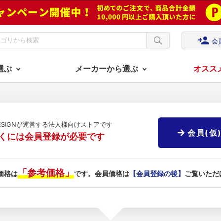
person_add
会
選ぶ
メーカーから選ぶ
オスス
DESIGNが運営する法人様向けストアです
会員(仮
くには会員登録が必要です
「参考価格」
価格は
です。会員価格は
【会員登録の後】
ご覧いただ