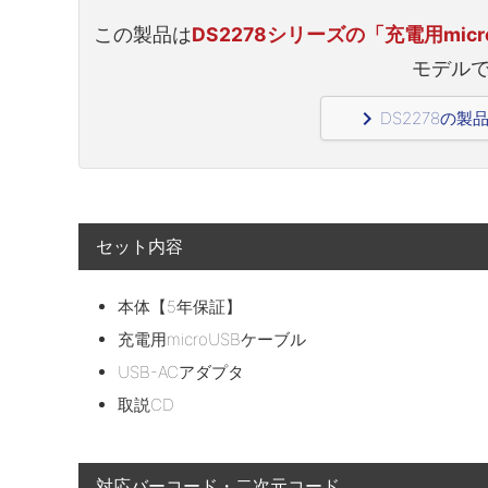
この製品は
DS2278シリーズの「充電用mic
モデル
navigate_next
DS2278の
セット内容
本体【5年保証】
充電用microUSBケーブル
USB-ACアダプタ
取説CD
対応バーコード・二次元コード