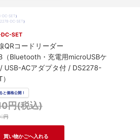
-DC-SET）
2278-DC-SET）
-DC-SET
線QRコードリーダー
8（Bluetooth・充電用microUSBケ
 USB-ACアダプタ付 / DS2278-
ET）
ると価格公開！
310円(税込)
00円
買い物かごへ入れる