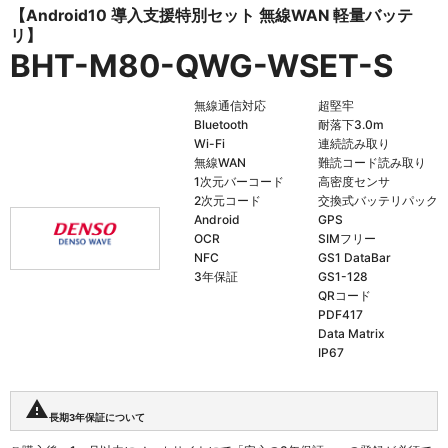
【Android10 導入支援特別セット 無線WAN 軽量バッテ
リ】
BHT-M80-QWG-WSET-S
無線通信対応
超堅牢
Bluetooth
耐落下3.0m
Wi-Fi
連続読み取り
無線WAN
難読コード読み取り
1次元バーコード
高密度センサ
2次元コード
交換式バッテリパック
Android
GPS
OCR
SIMフリー
NFC
GS1 DataBar
3年保証
GS1-128
QRコード
PDF417
Data Matrix
IP67
warning
長期3年保証について