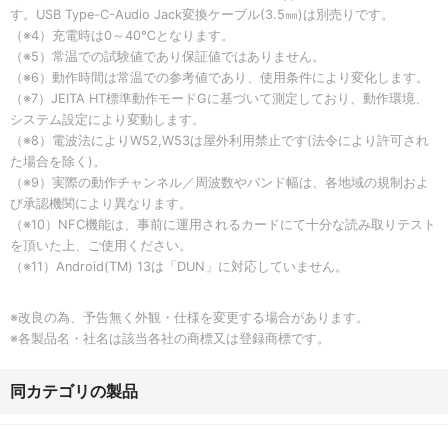
す。USB Type-C-Audio Jack変換ケーブル(3.5㎜)は別売りです。
（※4）充電時は0～40℃となります。
（※5）常温での試験値であり保証値ではありません。
（※6）動作時間は常温での参考値であり、使用条件により変化します。
（※7）JEITA HT標準動作モードGに基づいて測定しており、動作環境、
システム設定により変動します。
（※8）電波法によりW52,W53は屋外利用禁止です(法令により許可され
た場合を除く)。
（※9）実際の動作チャンネル／周波数やバンド幅は、各地域の規制およ
び承認機関により異なります。
（※10）NFC機能は、事前に運用されるカードにて十分な読み取りテスト
を頂いた上、ご使用ください。
（※11）Android(TM) 13は「DUN」に対応していません。
※改良の為、予告無く外観・仕様を変更する場合があります。
※各製品名・社名は該当各社の商標又は登録商標です。
同カテゴリの製品