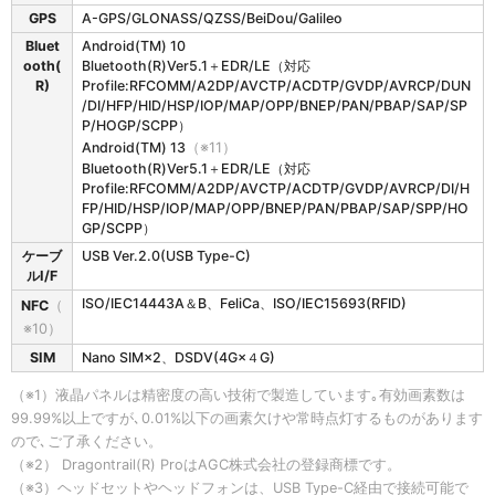
GPS
A-GPS/GLONASS/QZSS/BeiDou/Galileo
Bluet
Android(TM) 10
ooth(
Bluetooth(R)Ver5.1＋EDR/LE（対応
R)
Profile:RFCOMM/A2DP/AVCTP/ACDTP/GVDP/AVRCP/DUN
/DI/HFP/HID/HSP/IOP/MAP/OPP/BNEP/PAN/PBAP/SAP/SP
P/HOGP/SCPP）
Android(TM) 13
（※11）
Bluetooth(R)Ver5.1＋EDR/LE（対応
Profile:RFCOMM/A2DP/AVCTP/ACDTP/GVDP/AVRCP/DI/H
FP/HID/HSP/IOP/MAP/OPP/BNEP/PAN/PBAP/SAP/SPP/HO
GP/SCPP）
ケーブ
USB Ver.2.0(USB Type-C)
ルI/F
ISO/IEC14443A＆B、FeliCa、ISO/IEC15693(RFID)
NFC
（
※10）
SIM
Nano SIM×2、DSDV(4G×４G)
（※1）液晶パネルは精密度の高い技術で製造しています｡有効画素数は
99.99%以上ですが､0.01%以下の画素欠けや常時点灯するものがあります
ので､ご了承ください。
（※2） Dragontrail(R) ProはAGC株式会社の登録商標です。
（※3）ヘッドセットやヘッドフォンは、USB Type-C経由で接続可能で