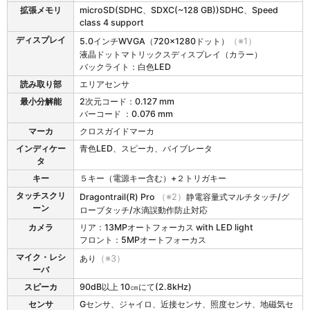
8
拡張メモリ
microSD(SDHC、SDXC(~128 GB))SDHC、Speed
0
class 4 support
の
ディスプレイ
5.0インチWVGA（720×1280ドット）
（※1）
仕
液晶ドットマトリックスディスプレイ（カラー）
様
バックライト：白色LED
表
読み取り部
エリアセンサ
最小分解能
2次元コード：0.127 mm
バーコード ：0.076 mm
マーカ
クロスガイドマーカ
インディケー
青色LED、スピーカ、バイブレータ
タ
キー
５キー（電源キー含む）+２トリガキー
タッチスクリ
Dragontrail(R) Pro
（※2）
静電容量式マルチタッチ/グ
ーン
ローブタッチ/水滴誤動作防止対応
カメラ
リア：13MPオートフォーカス with LED light
フロント：5MPオートフォーカス
マイク・レシ
あり
（※3）
ーバ
スピーカ
90dB以上 10㎝にて(2.8kHz)
センサ
Gセンサ、ジャイロ、近接センサ、照度センサ、地磁気セ