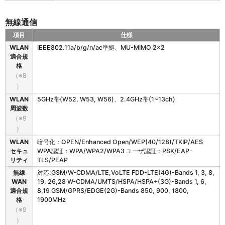
無線通信
項目
仕様
B
WLAN
IEEE802.11a/b/g/n/ac準拠、MU-MIMO 2×2
H
適合規
T
格
-
（※8
M
）
8
WLAN
5GHz帯(W52, W53, W56)、2.4GHz帯(1~13ch)
0
周波数
の
無
（※9
線
）
通
WLAN
暗号化：OPEN/Enhanced Open/WEP(40/128)/TKIP/AES
信
セキュ
WPA認証：WPA/WPA2/WPA3 ユーザ認証：PSK/EAP-
リティ
TLS/PEAP
無線
対応:GSM/W-CDMA/LTE,VoLTE FDD-LTE(4G)-Bands 1, 3, 8,
WAN
19, 26,28 W-CDMA/UMTS/HSPA/HSPA+(3G)-Bands 1, 6,
適合規
8,19 GSM/GPRS/EDGE(2G)-Bands 850, 900, 1800,
格
1900MHz
（※9
）