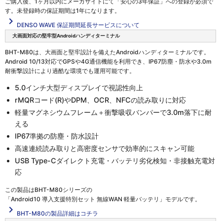
ご購入後、1ヶ月以内にメーカサイトにて「安心の3年保証」への登録が必須で
す。未登録時の保証期間は1年になります。
navigate_next
DENSO WAVE 保証期間延長サービスについて
大画面対応の堅牢型Androidハンディターミナル
BHT-M80は、大画面と堅牢設計を備えたAndroidハンディターミナルです。
Android 10/13対応でGPSや4G通信機能を利用でき、IP67防塵・防水や3.0m
耐衝撃設計により過酷な環境でも運用可能です。
5.0インチ大型ディスプレイで視認性向上
rMQRコード(R)やDPM、OCR、NFCの読み取りに対応
軽量マグネシウムフレーム＋衝撃吸収バンパーで3.0m落下に耐
える
IP67準拠の防塵・防水設計
高速連続読み取りと高密度センサで効率的にスキャン可能
USB Type-Cダイレクト充電・バッテリ劣化検知・非接触充電対
応
この製品は
BHT-M80シリーズの
「Android10 導入支援特別セット 無線WAN 軽量バッテリ」
モデルです。
navigate_next
BHT-M80の製品詳細はコチラ