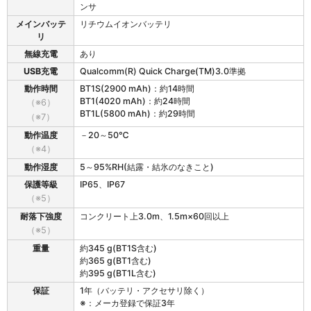
ンサ
メインバッテ
リチウムイオンバッテリ
リ
無線充電
あり
USB充電
Qualcomm(R) Quick Charge(TM)3.0準拠
動作時間
BT1S(2900 mAh)：約14時間
BT1(4020 mAh)：約24時間
（※6）
BT1L(5800 mAh)：約29時間
（※7）
動作温度
－20～50℃
（※4）
動作湿度
5～95%RH(結露・結氷のなきこと)
保護等級
IP65、IP67
（※5）
耐落下強度
コンクリート上3.0m、1.5m×60回以上
（※5）
重量
約345 g(BT1S含む)
約365 g(BT1含む)
約395 g(BT1L含む)
保証
1年（バッテリ・アクセサリ除く）
※：メーカ登録で保証3年