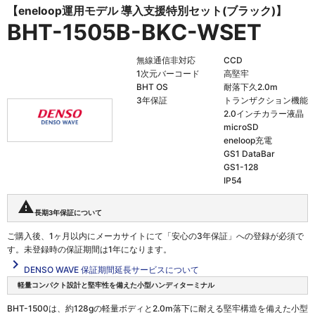
【eneloop運用モデル 導入支援特別セット(ブラック)】
BHT-1505B-BKC-WSET
無線通信非対応
CCD
1次元バーコード
高堅牢
BHT OS
耐落下久2.0m
3年保証
トランザクション機能
2.0インチカラー液晶
microSD
eneloop充電
GS1 DataBar
GS1-128
IP54
warning
長期3年保証について
ご購入後、1ヶ月以内にメーカサイトにて「安心の3年保証」への登録が必須で
す。未登録時の保証期間は1年になります。
navigate_next
DENSO WAVE 保証期間延長サービスについて
軽量コンパクト設計と堅牢性を備えた小型ハンディターミナル
BHT-1500は、約128gの軽量ボディと2.0m落下に耐える堅牢構造を備えた小型