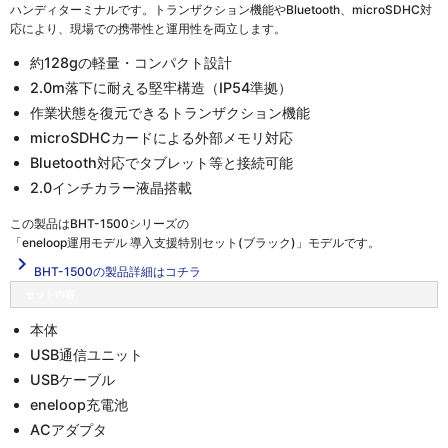
ハンディターミナルです。トランザクション機能やBluetooth、microSDHC対
応により、現場での携帯性と運用性を両立します。
約128gの軽量・コンパクト設計
2.0m落下に耐える堅牢構造（IP54準拠）
作業状態を復元できるトランザクション機能
microSDHCカードによる外部メモリ対応
Bluetooth対応でタブレット等と接続可能
2.0インチカラー液晶搭載
この製品は
BHT-1500シリーズの
「eneloop運用モデル 導入支援特別セット(ブラック)」
モデルです。
navigate_next
BHT-1500の製品詳細はコチラ
セット内容
本体
USB通信ユニット
USBケーブル
eneloop充電池
ACアダプタ