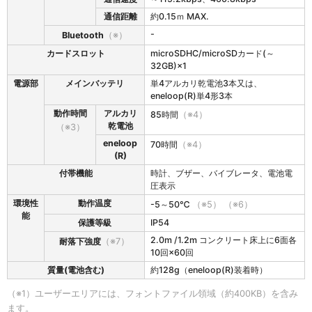
通信距離
約0.15ｍ MAX.
-
Bluetooth
（※）
カードスロット
microSDHC/microSDカード(～
32GB)×1
電源部
メインバッテリ
単4アルカリ乾電池3本又は、
eneloop(R)単4形3本
動作時間
アルカリ
85時間
（※4）
乾電池
（※3）
eneloop
70時間
（※4）
(R)
付帯機能
時計、ブザー、バイブレータ、電池電
圧表示
環境性
動作温度
-5～50℃
（※5）
（※6）
能
保護等級
IP54
2.0m /1.2m コンクリート床上に6面各
耐落下強度
（※7）
10回×60回
質量(電池含む)
約128g（eneloop(R)装着時）
（※1）ユーザーエリアには、フォントファイル領域（約400KB）を含み
ます。