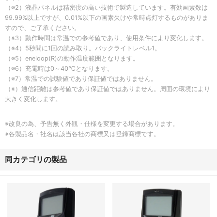
（※2）液晶パネルは精密度の高い技術で製造しています。有効画素数は
99.99%以上ですが、0.01%以下の画素欠けや常時点灯するものがありま
すので、ご了承ください。
（※3）動作時間は常温での参考値であり、使用条件により変化します。
（※4）5秒間に1回の読み取り。バックライトレベル1。
（※5）eneloop(R)の動作温度範囲となります。
（※6）充電時は0～40℃となります。
（※7）常温での試験値であり保証値ではありません。
（※）通信距離は参考値であり保証値ではありません。周囲の環境により
大きく変化します。
※改良の為、予告無く外観・仕様を変更する場合があります。
※各製品名・社名は該当各社の商標又は登録商標です。
同カテゴリの製品