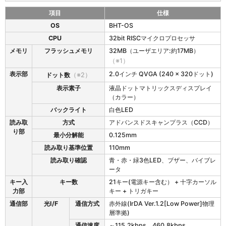
項目
仕様
B
OS
BHT-OS
H
CPU
32bit RISCマイクロプロセッサ
T
-
メモリ
フラッシュメモリ
32MB（ユーザエリア:約17MB）
1
（※1）
5
表示部
2.0インチ QVGA (240 x 320ドット)
ドット数
（※2）
0
0
表示素子
液晶ドットマトリックスディスプレイ
の
（カラー）
仕
バックライト
白色LED
様
読み取
方式
アドバンスドスキャンプラス（CCD）
り部
最小分解能
0.125mm
読み取り基準位置
110mm
読み取り確認
青・赤・緑3色LED、ブザー、バイブレ
ータ
キー入
キー数
21キー(電源キー含む） + 十字カーソル
力部
キー + トリガキー
通信部
光I/F
通信方式
赤外線(IrDA Ver.1.2[Low Power]物理
層準拠)
通信速度
～115.2kbps、460.8kbps