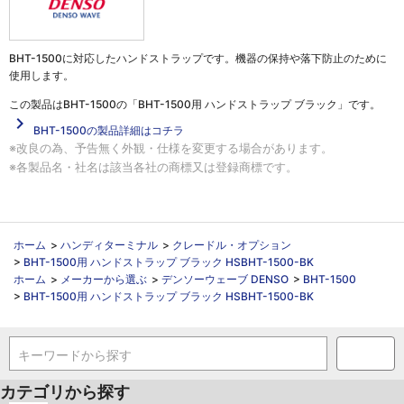
BHT-1500に対応したハンドストラップです。機器の保持や落下防止のために
使用します。
この製品は
BHT-1500の「BHT-1500用 ハンドストラップ ブラック」
です。
navigate_next
BHT-1500の製品詳細はコチラ
※改良の為、予告無く外観・仕様を変更する場合があります。
※各製品名・社名は該当各社の商標又は登録商標です。
ホーム
>
ハンディターミナル
>
クレードル・オプション
>
BHT-1500用 ハンドストラップ ブラック HSBHT-1500-BK
ホーム
>
メーカーから選ぶ
>
デンソーウェーブ DENSO
>
BHT-1500
>
BHT-1500用 ハンドストラップ ブラック HSBHT-1500-BK
キーワードから探す
カテゴリから探す