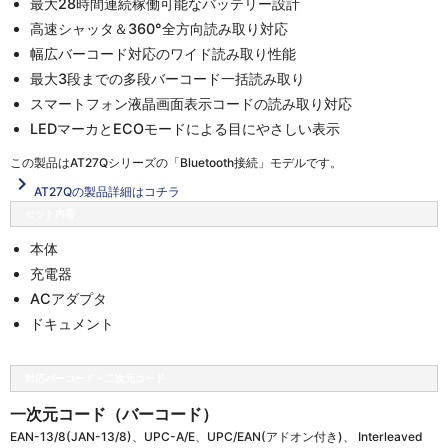
最大28時間連続稼働可能なバッテリー設計
高速シャッタ＆360°全方向読み取り対応
幅広バーコード対応のワイド読み取り性能
最大3段までの多段バーコード一括読み取り
スマートフォン液晶画面表示コードの読み取り対応
LEDマーカとECOモードによる目にやさしい表示
この製品は
AT27Qシリーズの「Bluetooth接続」
モデルです。
navigate_next
AT27Qの製品詳細はコチラ
セット内容
本体
充電器
ACアダプタ
ドキュメント
対応バーコード・二次元コード
一次元コード（バーコード）
EAN-13/8(JAN-13/8)、UPC-A/E、UPC/EAN(アドオン付き)、 Interleaved