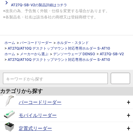
navigate_next
AT27Q-SB-V2の製品詳細はコチラ
※改良の為、予告無く外観・仕様を変更する場合があります。
※各製品名・社名は該当各社の商標又は登録商標です。
ホーム
>
バーコードリーダー
>
ホルダー・スタンド
>
AT27Q/AT10Q デスクトップマウント対応専用ホルダー S-AT10
ホーム
>
メーカーから選ぶ
>
デンソーウェーブ DENSO
>
AT27Q-SB-V2
>
AT27Q/AT10Q デスクトップマウント対応専用ホルダー S-AT10
キーワードから探す
カテゴリから探す
バーコードリーダー
モバイルリーダー
定置式リーダー