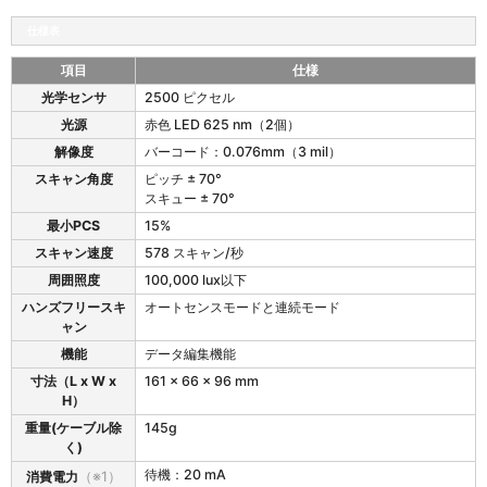
度
仕様表
項目
仕様
2
光学センサ
2500 ピクセル
5
光源
赤色 LED 625 nm（2個）
0
0
解像度
バーコード：0.076mm（3 mil）
の
スキャン角度
ピッチ ± 70°
仕
スキュー ± 70°
様
最小PCS
15%
スキャン速度
578 スキャン/秒
周囲照度
100,000 lux以下
ハンズフリースキ
オートセンスモードと連続モード
ャン
機能
データ編集機能
寸法（L x W x
161 x 66 x 96 mm
H）
重量(ケーブル除
145g
く)
待機：20 mA
消費電力
（※1）