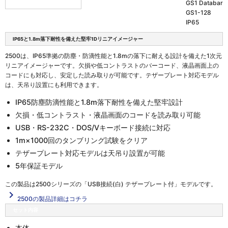
GS1 Databar
GS1-128
IP65
IP65と1.8m落下耐性を備えた堅牢1Dリニアイメージャー
2500は、IP65準拠の防塵・防滴性能と1.8mの落下に耐える設計を備えた1次元
リニアイメージャーです。欠損や低コントラストのバーコード、液晶画面上の
コードにも対応し、安定した読み取りが可能です。テザープレート対応モデル
は、天吊り設置にも利用できます。
IP65防塵防滴性能と1.8m落下耐性を備えた堅牢設計
欠損・低コントラスト・液晶画面のコードを読み取り可能
USB・RS-232C・DOS/Vキーボード接続に対応
1m×1000回のタンブリング試験をクリア
テザープレート対応モデルは天吊り設置が可能
5年保証モデル
この製品は
2500シリーズの「USB接続(白) テザープレート付」
モデルです。
navigate_next
2500の製品詳細はコチラ
セット内容
本体