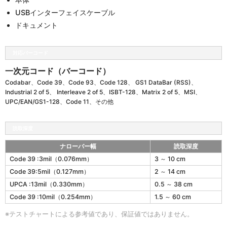
USBインターフェイスケーブル
ドキュメント
対応バーコード
一次元コード（バーコード）
Codabar、Code 39、Code 93、Code 128、 GS1 DataBar (RSS)、
Industrial 2 of 5、 Interleave 2 of 5、ISBT-128、Matrix 2 of 5、MSI、
UPC/EAN/GS1-128、Code 11、その他
読取深度
ナローバー幅
読取深度
2
Code 39 :3mil（0.076mm）
3 ～ 10 cm
5
Code 39:5mil（0.127mm）
2 ～ 14 cm
0
0
UPCA :13mil（0.330mm）
0.5 ～ 38 cm
の
Code 39 :10mil（0.254mm）
1.5 ～ 60 cm
読
取
※テストチャートによる参考値であり、保証値ではありません。
深