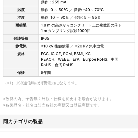
動作：255 mA
温度
動作: 0 ～ 50℃ ／ 保管: -40～ 70℃
湿度
動作: 10 ～ 90％ ／ 保管: 5 ～ 95％
耐衝撃
1.8 m の高さからコンクリート上に複数回の落下
1 m タンブリング試験1000回
保護等級
IP65
静電気
±10 kV 接触放電 ／ ±20 kV 気中放電
規格
FCC, IC,CE, RCM, BSMI, KC
REACH、WEEE、ErP、Eurpoe RoHS、中国
RoHS、台湾 RoHS
保証
5年間
（※1）USB通信時の消費電力になります。
※改良の為、予告無く外観・仕様を変更する場合があります。
※各製品名・社名は該当各社の商標又は登録商標です。
同カテゴリの製品