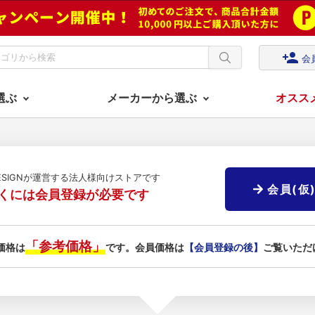
person_add
会
選ぶ
メーカーから選ぶ
オスス
DESIGNが運営する法人様向けストアです
会員(仮
くには会員登録が必要です
「参考価格」
価格は
です。会員価格は
【会員登録の後】
ご覧いただ