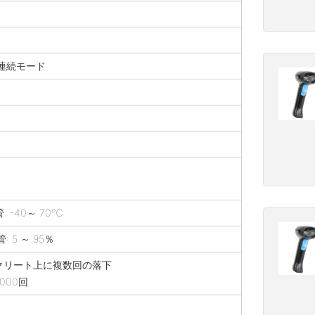
連続モード
: -40～ 70℃
管: 5 ～ 95％
コンクリート上に複数回の落下
000回