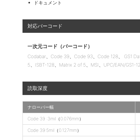
ドキュメント
対応バーコード
一次元コード（バーコード）
Codabar、Code 39、Code 93、Code 128、 GS1 DataBar
5、ISBT-128、Matrix 2 of 5、MSI、UPC/EAN/GS1
読取深度
ナローバー幅
2
Code 39 :3mil（0.076mm）
5
Code 39:5mil（0.127mm）
0
0