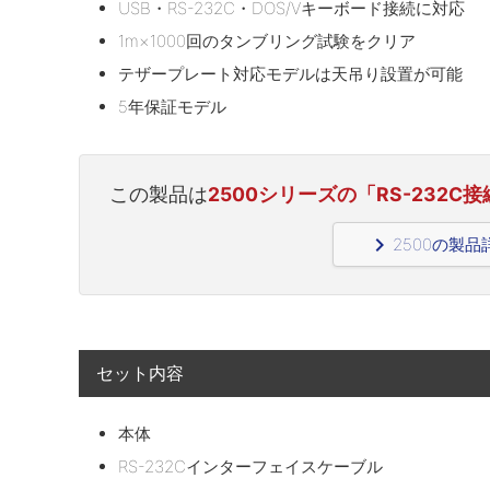
USB・RS-232C・DOS/Vキーボード接続に対応
1m×1000回のタンブリング試験をクリア
テザープレート対応モデルは天吊り設置が可能
5年保証モデル
この製品は
2500シリーズの「RS-232C
navigate_next
2500の製
セット内容
本体
RS-232Cインターフェイスケーブル