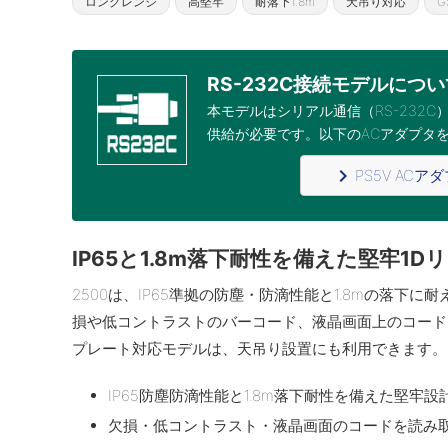
ロングレンジ
高堅牢
耐落下1.8m
天吊り対応
G
RS-232C接続モデルについ
本モデルはシリアル通信（RS-232
供給が必要
です。以下のACアダプタ
navigate_next
PS5V AC
IP65と1.8m落下耐性を備えた堅牢1
2500は、IP65準拠の防塵・防滴性能と1.8mの落下
損や低コントラストのバーコード、液晶画面上のコード
プレート対応モデルは、天吊り設置にも利用できます。
IP65防塵防滴性能と1.8m落下耐性を備えた堅牢設
欠損・低コントラスト・液晶画面のコードを読み