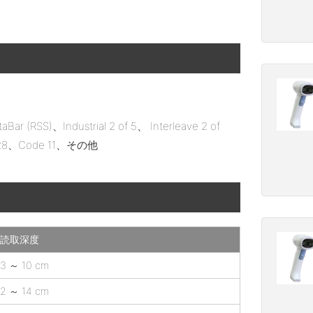
 (RSS)、Industrial 2 of 5、 Interleave 2 of
-128、Code 11、その他
読取深度
3 ～ 10 cm
2 ～ 14 cm