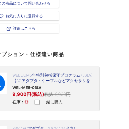
この商品について問い合わせる
お気に入りに登録する
詳細はこちら
オプション・仕様違い商品
WELCOM5年特別包括保守プログラム,(06LV)
【ACアダプタ・ケーブルなどアクセサリを
含む(但し、プリントヘッド・プラテン・バ
WEL-ME5-06LV
ッテリなど消耗品は除く)】
9,900円(税込)
税抜 9,000円
在庫：
◎
一緒に購入
PS5V ACアダプタ （DC5V 2A出力）