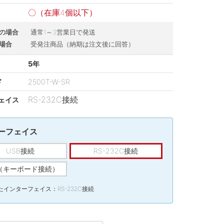
〇（在庫4個以下）
の場合
通常1～3営業日で発送
場合
受発注商品（納期は注文後に回答）
5年
ド
2500T-W-SR
RS-232C接続
ェイス
ーフェイス
USB接続
RS-232C接続
W（キーボード接続）
インターフェイス：RS-232C接続