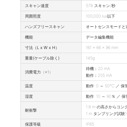
スキャン速度
578 スキャン/秒
周囲照度
100,000 lux以下
ハンズフリースキャン
オートセンスモードと
機能
データ編集機能
寸法（L x W x H）
161 x 66 x 96 mm
重量(ケーブル除く)
145g
待機：20 mA
消費電力
（※1）
動作：255 mA
温度
動作: 0 ～ 50℃ ／ 保管
湿度
動作: 10 ～ 90％ ／ 保
1.8 m の高さから
耐衝撃
1 m タンブリング試験1
保護等級
IP65