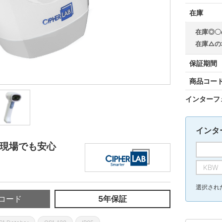
在庫
在庫◎〇
在庫△の
保証期間
商品コー
インターフ
インタ
な現場でも安心
KB
選択された
コード
5年保証