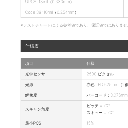
UPCA :13mil（0.330mm）
の
Code 39 :10mil（0.254mm）
読
取
※テストチャートによる参考値であり、保証値ではありませ
深
度
仕様表
項目
仕様
2
光学センサ
2500 ピクセル
5
光源
赤色 LED 625 nm（2
0
0
解像度
バーコード：0.076mm（
の
ピッチ ± 70°
仕
スキャン角度
スキュー ± 70°
様
最小PCS
15%