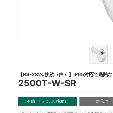
【RS-232C接続（白）】IP65対応で過酷
2500T-W-SR
有線（RS-232C接続）
1次元バー