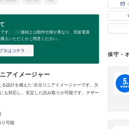
S1 Databar
GS1-128
IP65
て
C）です。USB接続とは動作仕様が異なり、
別途電源
を購入いただくかご用意ください。
アダプタはコチラ
保守・
Dリニアイメージャー
に耐える設計を備えた1次元リニアイメージャーです。欠
にも対応し、安定した読み取りが可能です。テザー
計
取り可能