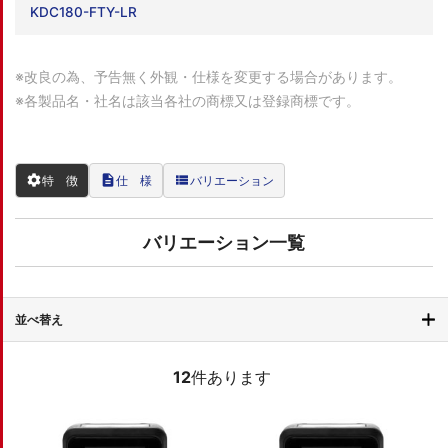
KDC180-FTY-LR
※改良の為、予告無く外観・仕様を変更する場合があります。
※各製品名・社名は該当各社の商標又は登録商標です。
settings
description
view_list
特 徴
仕 様
バリエーション
バリエーション一覧
並べ替え
12
件あります