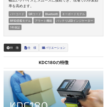
幅広いデバイスとスムーズに接続でき、現場での作業効
率を高めます。
バーコード
QRコード
Bluetooth
キーボードモデル
RFID搭載モデル
アラート機能
バッテリLEDインジケーター
1年保証
settings
description
view_list
特 徴
仕 様
バリエーション
KDC180の特徴