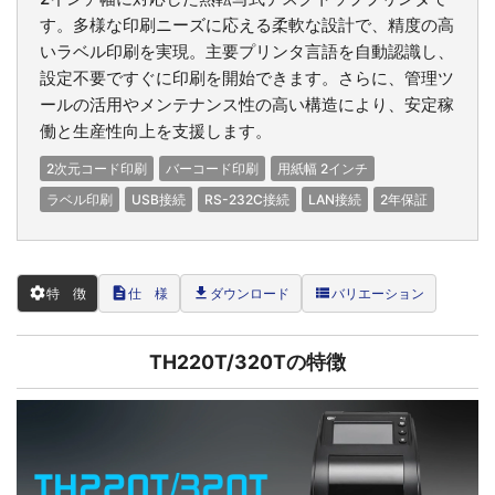
す。多様な印刷ニーズに応える柔軟な設計で、精度の高
いラベル印刷を実現。主要プリンタ言語を自動認識し、
設定不要ですぐに印刷を開始できます。さらに、管理ツ
ールの活用やメンテナンス性の高い構造により、安定稼
働と生産性向上を支援します。
2次元コード印刷
バーコード印刷
用紙幅 2インチ
ラベル印刷
USB接続
RS-232C接続
LAN接続
2年保証
settings
description
file_download
view_list
特 徴
仕 様
ダウンロード
バリエーション
TH220T/320Tの特徴