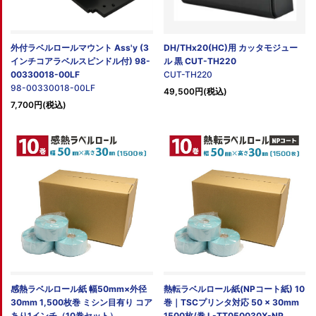
外付ラベルロールマウント Ass'y (3
DH/THx20(HC)用 カッタモジュー
インチコアラベルスピンドル付) 98-
ル 黒 CUT-TH220
00330018-00LF
CUT-TH220
98-00330018-00LF
49,500円(税込)
7,700円(税込)
感熱ラベルロール紙 幅50mm×外径
熱転ラベルロール紙(NPコート紙) 10
30mm 1,500枚巻 ミシン目有り コア
巻｜TSCプリンタ対応 50 × 30mm
あり1インチ（10巻セット）
1500枚/巻 L-TT050030X-NP