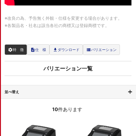
※改良の為、予告無く外観・仕様を変更する場合があります。
※各製品名・社名は該当各社の商標又は登録商標です。
settings
description
file_download
view_list
特 徴
仕 様
ダウンロード
バリエーション
バリエーション一覧
並べ替え
10
件あります