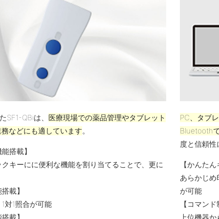
SF1-QBiは、
医療現場での薬品管理やタブレット
PC、タブ
業務などにも適しています
。
Bluetoo
度と信頼性
機能搭載】
ックキーにに便利な機能を割り当てることで、更に
【かんたん
あらかじめ
能搭載】
が可能
1対1照合が可能
【コマンド
能搭載】
上位機器か