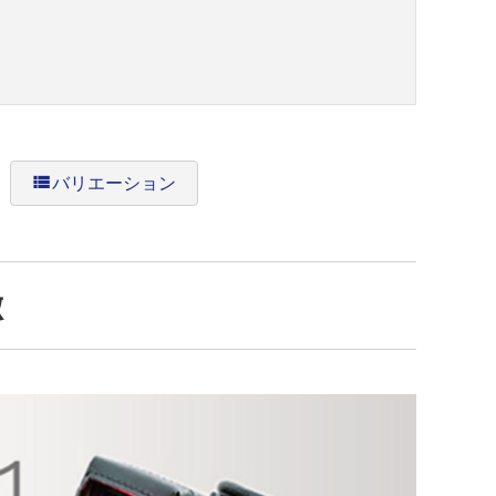
view_list
バリエーション
徴