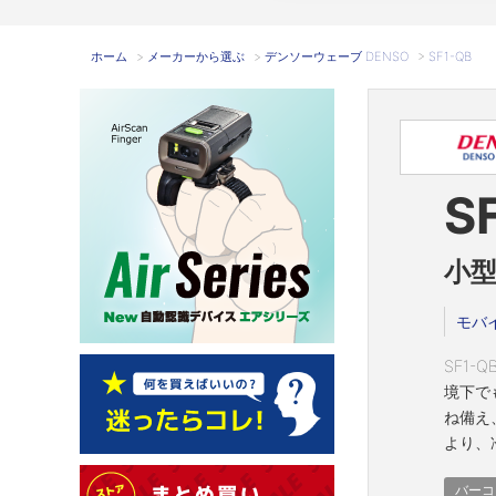
ホーム
>
メーカーから選ぶ
>
デンソーウェーブ DENSO
>
SF1-QB
S
小型
モバ
SF1
境下で
ね備え
より、
バーコ