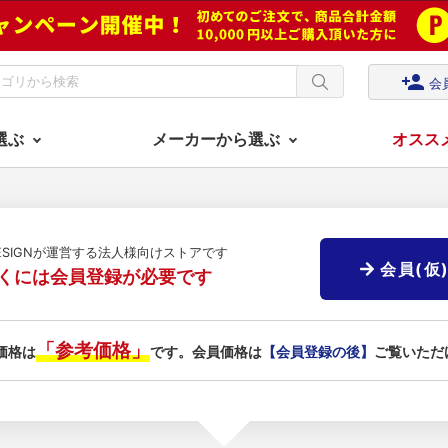
person_add
会
選ぶ
メーカーから選ぶ
オスス
DESIGNが運営する法人様向けストアです
会員(仮
くには会員登録が必要です
「参考価格」
価格は
です。会員価格は
【会員登録の後】
ご覧いただ