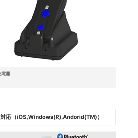
充電器
応（iOS,Windows(R),Andorid(TM)）