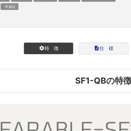
1年保証
settings
特 徴
description
仕 様
SF1-QBの特