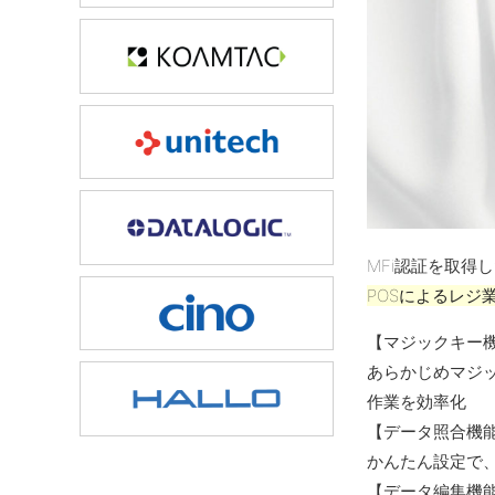
MFi認証を取得した
POSによるレジ
【マジックキー
あらかじめマジ
作業を効率化
【データ照合機
かんたん設定で、
【データ編集機