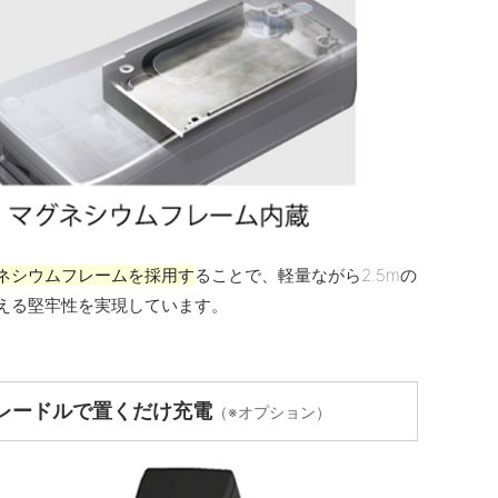
ネシウムフレームを採用す
ることで、軽量ながら2.5mの
える堅牢性を実現しています。
レードルで置くだけ充電
（※オプション）