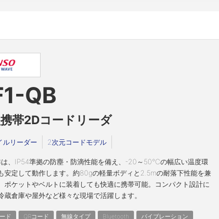
F1-QB
携帯2Dコードリーダ
イルリーダー
2次元コードモデル
-QBは、IP54準拠の防塵・防滴性能を備え、-20～50℃の幅広い温度環
も安定して動作します。約80gの軽量ボディと2.5mの耐落下性能を兼
、ポケットやベルトに装着しても快適に携帯可能。コンパクト設計に
冷蔵倉庫や屋外など様々な現場で活躍します。
ード
QRコード
無線タイプ
Bluetooth
バイブレーション