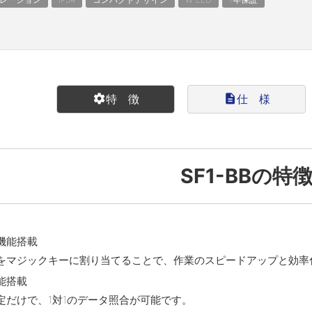
settings
特 徴
description
仕 様
SF1-BBの特
機能搭載
をマジックキーに割り当てることで、作業のスピードアップと効率
能搭載
定だけで、1対1のデータ照合が可能です。