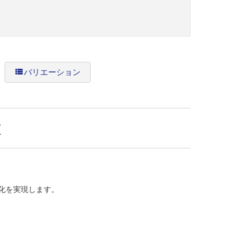
view_list
バリエーション
徴
化を実現します。