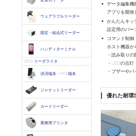
データ編集機
アプリを開発
ウェアラブルリーダー
かんたんキッ
設定用のバー
固定・組込式リーダー
コマンド制御
ホスト機器か
ハンディターミナル
・読み取りの
RFID リーダライタ
・LEDの点灯
・ブザーやバ
決済端末・POS端末
ジャケットリーダー
優れた耐環
カードリーダー
業務用プリンタ