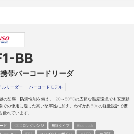
F1-BB
型携帯バーコードリーダ
イルリーダー
バーコードモデル
4準拠の防塵・防滴性能を備え、-20～50℃の広範な温度環境でも安定動
場での使用に適した高い堅牢性に加え、わずか約80gの軽量設計で携
も優れています。
ード
CCDロングレンジ
無線タイプ
Bluetooth
レーション
IP54
コンパクトデザイン
W-LED
1年保証