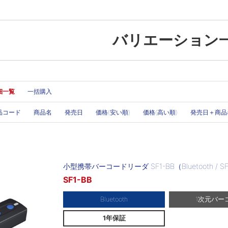
バリエーション
細一覧
一括購入
品コード
商品名
発売日
価格(安い順)
価格(高い順)
発売日＋商品
小型携帯バーコードリーダ SF1-BB（Bluetooth / SF
SF1-BB
Bluetooth
1次元バー
1年保証