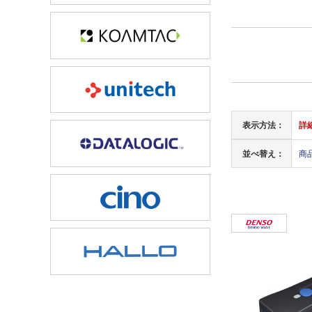
表示方法：
詳
並べ替え：
商