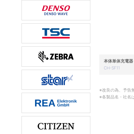
本体単体充電器
CH-SF11
※改良の為、予告
※各製品名・社名