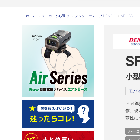
ホーム
>
メーカーから選ぶ
>
デンソーウェーブ DENSO
>
SF1-BB
S
小
モバ
IP5
作。現
帯性に
バーコ
バイブ