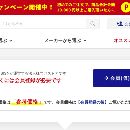
person_add
会
選ぶ
メーカーから選ぶ
オスス
DESIGNが運営する法人様向けストアです
会員(仮
くには会員登録が必要です
「参考価格」
価格は
です。会員価格は
【会員登録の後】
ご覧いただ