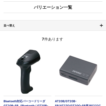
バリエーション一覧
並べ替え
7
件あります
Bluetooth対応バーコードリーダ
AT20B/GT20B-
GT20B-SB（Bluetooth / GT20B-
SB/AT27Q/GT20Q-SB用 RS232C