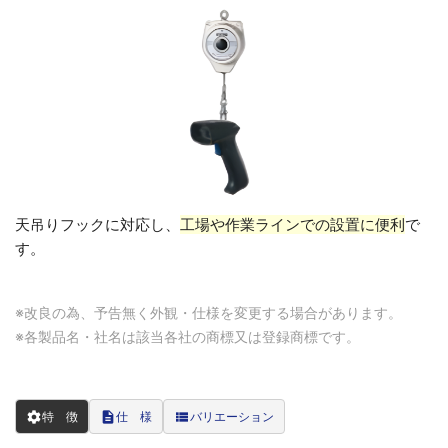
天吊りフックに対応し、
工場や作業ラインでの設置に便利
で
す。
※改良の為、予告無く外観・仕様を変更する場合があります。
※各製品名・社名は該当各社の商標又は登録商標です。
settings
description
view_list
特 徴
仕 様
バリエーション