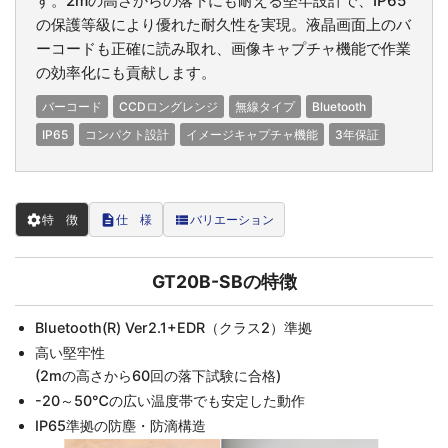
す。2mの高さからの落下にも耐える堅牢設計で、IP65
の保護等級により優れた耐久性を実現。液晶画面上のバ
ーコードも正確に読み取れ、画像キャプチャ機能で作業
の効率化にも貢献します。
バーコード
CCDロングレンジ
無線タイプ
Bluetooth
IP65
コンパクト設計
イメージキャプチャ機能
3年保証
settings
description
view_list
特 徴
仕 様
バリエーション
GT20B-SBの特徴
Bluetooth(R) Ver2.1+EDR（クラス2）準拠
高い堅牢性
(2mの高さから60回の落下試験に合格)
-20～50℃の広い温度帯でも安定した動作
IP65準拠の防塵・防滴構造