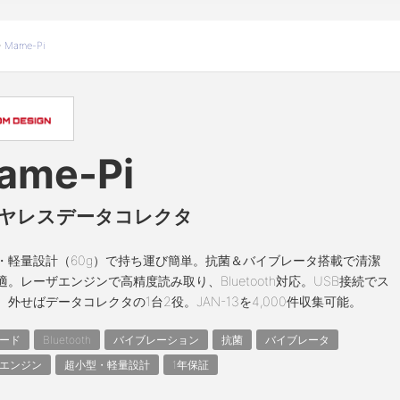
>
Mame-Pi
ame-Pi
ヤレスデータコレクタ
・軽量設計（60g）で持ち運び簡単。抗菌＆バイブレータ搭載で清潔
適。レーザエンジンで高精度読み取り、Bluetooth対応。USB接続でス
、外せばデータコレクタの1台2役。JAN-13を4,000件収集可能。
ード
Bluetooth
バイブレーション
抗菌
バイブレータ
エンジン
超小型・軽量設計
1年保証