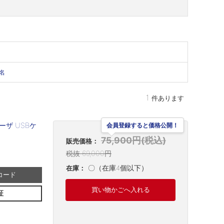
名
1
件あります
会員登録すると価格公開！
ーザ USBケ
75,900円(税込)
販売価格：
税抜 69,000円
〇（在庫4個以下）
在庫：
コード
買い物かごへ入れる
証