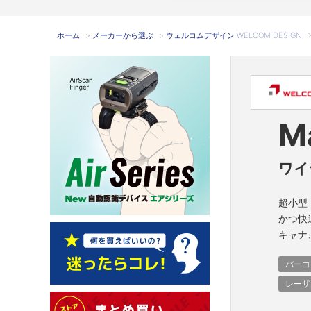
ホーム
>
メーカーから選ぶ
>
ウェルコムデザイン WELCOM DESIGN
M
ワイ
超小型
かつ快
キャナ
バーコ
レーザ