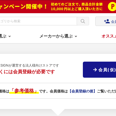
person_add
会
選ぶ
メーカーから選ぶ
オスス
DESIGNが運営する法人様向けストアです
会員(仮
くには会員登録が必要です
「参考価格」
価格は
です。会員価格は
【会員登録の後】
ご覧いただ