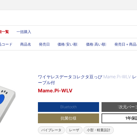
細一覧
一括購入
品コード
商品名
発売日
価格(安い順)
価格(高い順)
発売日＋商品
ワイヤレスデータコレクタ豆っぴ Mame.Pi-WLV レ
ーブル付
Mame.Pi-WLV
Bluetooth
1次元バー
抗菌仕様
1年保
バイブレータ
レーザ
小型・軽量設計