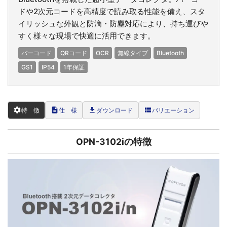
ドや2次元コードを高精度で読み取る性能を備え、スタ
イリッシュな外観と防滴・防塵対応により、持ち運びや
すく様々な現場で快適に活用できます。
バーコード
QRコード
OCR
無線タイプ
Bluetooth
GS1
IP54
1年保証
settings
description
file_download
view_list
特 徴
仕 様
ダウンロード
バリエーション
OPN-3102iの特徴