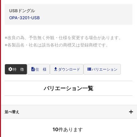
USBドングル
OPA-3201-USB
※改良の為、予告無く外観・仕様を変更する場合があります。
※各製品名・社名は該当各社の商標又は登録商標です。
settings
description
file_download
view_list
特 徴
仕 様
ダウンロード
バリエーション
バリエーション一覧
並べ替え
10
件あります