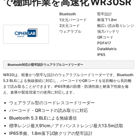
で棚卸作業を高速化
WR30SR
Bluetooth
堅牢設計
1次元バーコード
耐落下1.8m
2次元コード
幅広い読み取りレンジ
ウェアラブル
強力バッテリ
QRコード
PDF417
DataMatrix
IP65
Bluetooth対応の堅牢設計ウェアラブルコードリーダー
WR30は、軽量かつ堅牢な設計のウェアラブルコードリーダーです。Bluetooth
5.3 BLEによる無線接続に対応し、バーコードやQRコードを近距離から長距離
まで読み取ることができます。IP65準拠の防塵・防滴性能と耐落下性能を備
え、倉庫や製造現場での使用に対応します。
ウェアラブル型のコードレスコードリーダー
バーコード・QRコードの読み取りに対応
Bluetooth 5.3 BLEによる無線通信
標準レンジ最大91cm／アドバンストレンジ最大13.5m読取
IP65準拠、1.8m落下試験クリアの堅牢設計