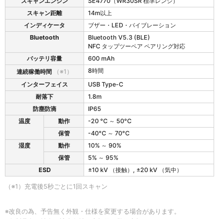
0
スキャンエンジン
SE4770（WR30SR 標準レンジ）
の
スキャン距離
14m以上
仕
インディケータ
ブザー・LED・バイブレーション
様
Bluetooth
Bluetooth V5.3 (BLE)
NFC タップツーペア ペアリング対応
バッテリ容量
600 mAh
8時間
連続稼働時間
（※1）
インターフェイス
USB Type-C
耐落下
1.8m
防塵防滴
IP65
温度
動作
-20 °C ～ 50°C
保管
-40°C ～ 70°C
湿度
動作
10% ～ 90%
保管
5% ～ 95%
ESD
±10 kV （接触）, ±20 kV （気中）
（※1）充電後5秒ごとに1回スキャン
※改良の為、予告無く外観・仕様を変更する場合があります。