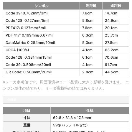
シンボル
近距離
遠距離
W
Code 39: 0.762mm/3mil
7.6cm
14.7cm
R
Code 128: 0.127mm/5mil
5.8cm
24.9cm
3
0
PDF417: 0.127mm/5mil
7.6cm
20.1cm
の
PDF 417: 0.169mm/6.67 mil
6.3cm
25.7cm
読
DataMatrix: 0.254mm/10mil
5.3cm
27.8cm
取
深
UPCA (100%)
4.1cm
63.2cm
度
Code 128: 0.381mm/15mil
6.1cm
70.6cm
W
Code 39: 0.508mm/20mil
4.1cm
91.7cm
R
3
QR Code: 0.508mm/20mil
2.8cm
44.5cm
0
S
※メーカ参考値です。周囲環境やコード品質に大きく影響を受けます。 エ
R
ンジン単体の値であり、リーダ搭載時の値ではありません。
標
準
仕様表
レ
ン
項目
仕様
ジ
W
寸法
62.8 x 31.8 x 17.3 mm
モ
R
デ
重量
59g(バッテリを含む)
3
ル