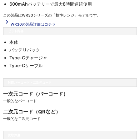
600mAhバッテリーで最大8時間連続使用
この製品は
WR30シリーズの「標準レンジ」
モデルです。
navigate_next
WR30の製品詳細はコチラ
セット内容
本体
バッテリパック
Type-Cチャージャ
Type-Cケーブル
対応バーコード・二次元コード
一次元コード（バーコード）
一般的なバーコード
二次元コード（QRなど）
一般的な二次元コード
読取深度