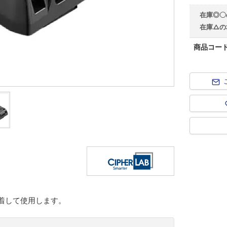
在庫◎〇
在庫△の
商品コー
着して使用します。