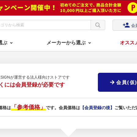
person_add
会
選ぶ
メーカーから選ぶ
オスス
DESIGNが運営する法人様向けストアです
会員(仮
くには会員登録が必要です
「参考価格」
価格は
です。会員価格は
【会員登録の後】
ご覧いただ