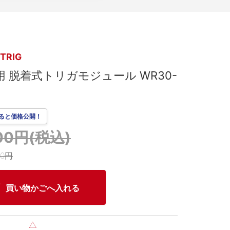
TRIG
用 脱着式トリガモジュール WR30-
ると価格公開！
300円(税込)
00円
買い物かごへ入れる
△