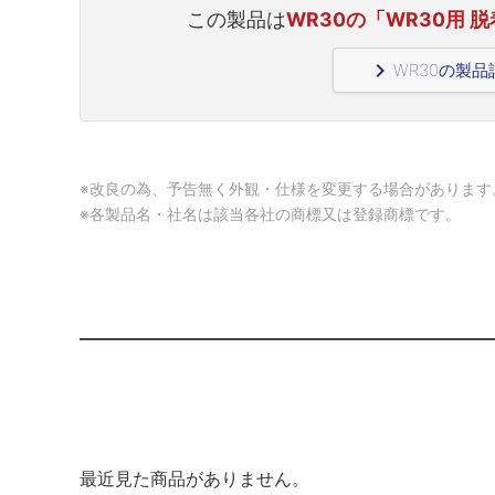
この製品は
WR30の「WR30用
navigate_next
WR30の製
※改良の為、予告無く外観・仕様を変更する場合があります
※各製品名・社名は該当各社の商標又は登録商標です。
最近見た商品がありません。