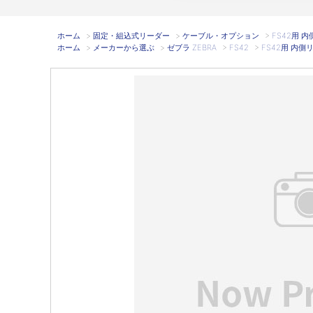
ホーム
>
固定・組込式リーダー
>
ケーブル・オプション
>
FS42用 内側
ホーム
>
メーカーから選ぶ
>
ゼブラ ZEBRA
>
FS42
>
FS42用 内側リン