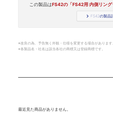
この製品は
FS42の「FS42用 内側リングライ
navigate_next
FS42の製
※改良の為、予告無く外観・仕様を変更する場合があります
※各製品名・社名は該当各社の商標又は登録商標です。
最近見た商品がありません。