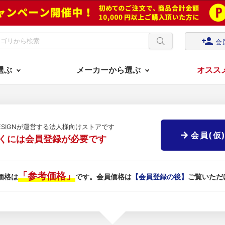
person_add
会
選ぶ
メーカーから選ぶ
オスス
DESIGNが運営する法人様向けストアです
会員(仮
くには会員登録が必要です
「参考価格」
価格は
です。会員価格は
【会員登録の後】
ご覧いただ