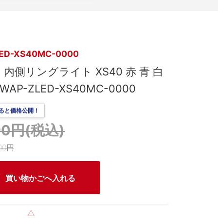
ED-XS40MC-0000
用 内側リングライト XS40 赤 青 白
D WAP-ZLED-XS40MC-0000
ると価格公開！
190円(税込)
00円
買い物かごへ入れる
△