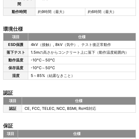
6
間
3
3
動作時間
約9時間（最大）
約6時間（最大）
の
電
環境仕様
気
仕
項目
仕様
様
M
ESD保護
4kV（接触）, 8kV（気中）、テスト後正常動作
S
落下テスト
1.5mの高さからコンクリート上に落下（動作温度範囲内）
6
3
動作温度
-10°C～50°C
3
保存温度
-10°C～50°C
の
湿度
5～85%（結露なきこと）
環
境
仕
認証
様
項目
仕様
M
認証
CE, FCC, TELEC, NCC, BSMI, RoHS対応
S
6
3
保証
3
項目
仕様
の