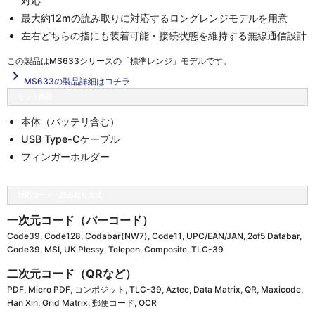
対応
最大約12mの読み取りに対応するロングレンジモデルを用意
左右どちらの指にも装着可能・接続状態を維持する無線通信設計
この製品は
MS633シリーズの「標準レンジ」
モデルです。
navigate_next
MS633の製品詳細はコチラ
セット内容
本体（バッテリ含む）
USB Type-Cケーブル
フィンガーホルダー
対応コード・読み取り方式
一次元コード（バーコード）
Code39, Code128, Codabar(NW7), Code11, UPC/EAN/JAN, 2of5 Databar,
Code39, MSI, UK Plessy, Telepen, Composite, TLC-39
二次元コード（QRなど）
PDF, Micro PDF, コンポジット, TLC-39, Aztec, Data Matrix, QR, Maxicode,
Han Xin, Grid Matrix, 郵便コード, OCR