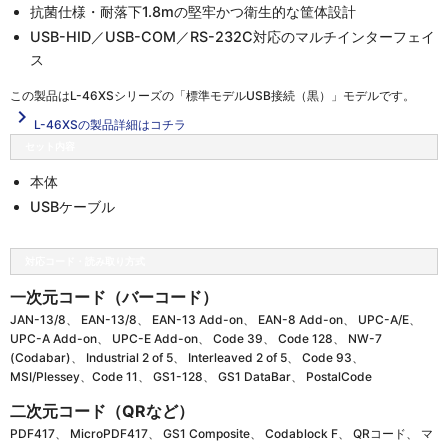
抗菌仕様・耐落下1.8mの堅牢かつ衛生的な筐体設計
USB-HID／USB-COM／RS-232C対応のマルチインターフェイ
ス
この製品は
L-46XSシリーズの「標準モデルUSB接続（黒）」
モデルです。
navigate_next
L-46XSの製品詳細はコチラ
セット内容
本体
USBケーブル
対応コード・読み取り方式
一次元コード（バーコード）
JAN-13/8、 EAN-13/8、 EAN-13 Add-on、 EAN-8 Add-on、 UPC-A/E、
UPC-A Add-on、 UPC-E Add-on、 Code 39、 Code 128、 NW-7
(Codabar)、 Industrial 2 of 5、 Interleaved 2 of 5、 Code 93、
MSI/Plessey、Code 11、 GS1-128、 GS1 DataBar、 PostalCode
二次元コード（QRなど）
PDF417、 MicroPDF417、 GS1 Composite、 Codablock F、 QRコード、 マ