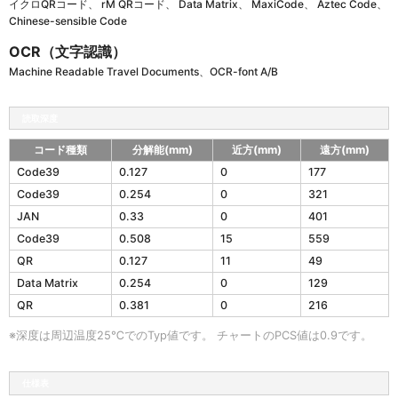
イクロQRコード、 rM QRコード、 Data Matrix、 MaxiCode、 Aztec Code、
Chinese-sensible Code
OCR（文字認識）
Machine Readable Travel Documents、OCR-font A/B
読取深度
コード種類
分解能(mm)
近方(mm)
遠方(mm)
L
Code39
0.127
0
177
-
Code39
0.254
0
321
4
6
JAN
0.33
0
401
X
Code39
0.508
15
559
S
QR
0.127
11
49
の
読
Data Matrix
0.254
0
129
取
QR
0.381
0
216
深
度
※深度は周辺温度25℃でのTyp値です。 チャートのPCS値は0.9です。
仕様表