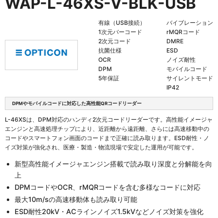
WAP-L-46XS-V-BLK-USB
有線（USB接続）
バイブレーション
1次元バーコード
rMQRコード
2次元コード
DMRE
抗菌仕様
ESD
OCR
ノイズ耐性
DPM
モバイルコード
5年保証
サイレントモード
IP42
DPMやモバイルコードに対応した高性能QRコードリーダー
L-46XSは、DPM対応のハンディ2次元コードリーダーです。高性能イメージャ
エンジンと高速処理チップにより、近距離から遠距離、さらには高速移動中の
コードやスマートフォン画面のコードまで正確に読み取ります。ESD耐性・ノ
イズ対策が強化され、医療・製造・物流現場で安定した運用が可能です。
新型高性能イメージャエンジン搭載で読み取り深度と分解能を向
上
DPMコードやOCR、rMQRコードを含む多様なコードに対応
最大10m/sの高速移動体も読み取り可能
ESD耐性20kV・ACラインノイズ1.5kVなどノイズ対策を強化