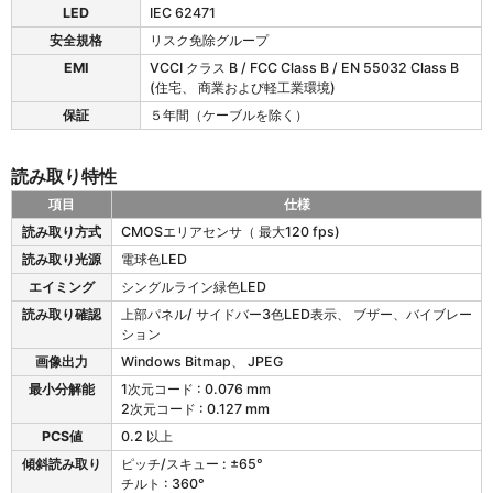
LED
IEC 62471
安全規格
リスク免除グループ
EMI
VCCI クラス B / FCC Class B / EN 55032 Class B
(住宅、 商業および軽工業環境)
保証
５年間（ケーブルを除く）
読み取り特性
項目
仕様
L
読み取り方式
CMOSエリアセンサ（ 最大120 fps)
-
読み取り光源
電球色LED
4
6
エイミング
シングルライン緑色LED
X
読み取り確認
上部パネル/ サイドバー3色LED表示、 ブザー、バイブレー
S
ション
の
画像出力
Windows Bitmap、 JPEG
読
み
最小分解能
1次元コード : 0.076 mm
取
2次元コード : 0.127 mm
り
PCS値
0.2 以上
特
傾斜読み取り
ピッチ/スキュー : ±65°
性
チルト : 360°
仕