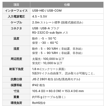
項目
仕様
L
インターフェイス
USB-HID / USB-COM
-
入力電源電圧
4.5 ~ 5.5V
4
6
ケーブル
2.0m ストレート標準 (脱着式接続済み）
X
コネクタ
USB : USB-A プラグ
S
RS-232C:D-sub 9pin メス
の
温度
動作：-5 ～ 50 ℃
仕
保管：-30 ～ 60 ℃
様
湿度
動作：5 ～ 90 %RH（ 非結露、非氷結）
保管：5 ～ 90 %RH（ 非結露、非氷結）
周辺照度
太陽光 : 100,000 lx 以下
蛍光灯 : 10,000 lx 以下
耐落下強度
1.8 m (コンクリート床面）
5面3サイクル自由落下。 読み取りが可能なこと。
抗菌仕様
JIS Z 2801 相当 (白色/黒色両モデル)
保護等級
IP42 相当
寸法
105.4 (D) × 60.0 (W) × 153.4 (H) mm
重量
約115 g (ケーブルを除く）
環境負荷
RoHS指令