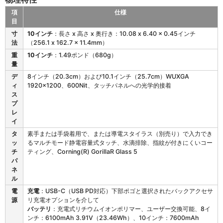
項
仕様
目
E
寸
10インチ
：長さ x 高さ x 奥行き：10.08 x 6.40 x 0.45インチ
T
法
（256.1 x 162.7 x 11.4mm）
4
重
10インチ
：1.49ポンド（680g）
0
量
1
の
デ
8インチ（20.3cm）および10.1インチ（25.7cm）WUXGA
物
ィ
1920x1200、600Nit、タッチパネルへの光学的接着
理
ス
特
プ
性
レ
イ
タ
素手または手袋着用で、または導電スタイラス（別売り）で入力でき
ッ
るマルチモード静電容量式タッチ、水滴排除、指紋が付きにくいコー
チ
ティング、Corning(R) GorillaR Glass 5
パ
ネ
ル
電
充電
：USB-C（USB PD対応）下部ポゴと選択されたバックアクセサ
源
リ充電オプションを介して
バッテリ
：充電式リチウムイオンポリマー、ユーザー交換可能、8イ
ンチ：6100mAh 3.91V（23.46Wh）、10インチ：7600mAh