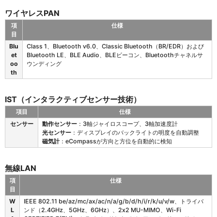
ワイヤレスPAN
項
仕様
目
E
Blu
Class 1、Bluetooth v6.0、Classic Bluetooth（BR/EDR）および
T
et
Bluetooth LE、BLE Audio、BLEビーコン、Bluetoothチャネルサ
4
oo
ウンディング
0
th
1
の
ワ
IST（インタラクティブセンサー技術）
イ
項目
仕様
ヤ
E
レ
センサー
動作センサー
：3軸ジャイロスコープ、3軸加速度計
T
ス
光センサー
：ディスプレイのバックライトの明度を自動調整
4
P
磁気計
：eCompassが方向と方位を自動的に検知
0
A
1
N
の
無線LAN
I
項
仕様
S
目
T
E
（
W
IEEE 802.11 be/az/mc/ax/ac/n/a/g/b/d/h/i/r/k/u/v/w、トライバ
T
イ
L
ンド（2.4GHz、5GHz、6GHz）、2x2 MU-MIMO、Wi-Fi
4