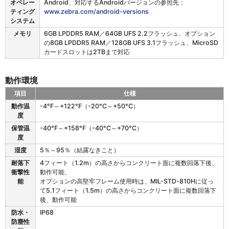
オペレー
Android、対応するAndroidバージョンの参照先：
0
ティング
www.zebra.com/android-versions
1
システム
の
性
メモリ
6GB LPDDR5 RAM／64GB UFS 2.2フラッシュ、オプション
能
の8GB LPDDR5 RAM／128GB UFS 3.1フラッシュ、MicroSD
特
カードスロットは2TBまで対応
性
動作環境
項目
仕様
E
動作温
-4°F～+122°F（-20°C～+50°C）
T
度
4
保管温
-40°F～+158°F（-40°C～+70°C）
0
度
1
の
湿度
5％～95％（結露なきこと）
動
耐落下
4フィート（1.2m）の高さからコンクリート面に複数回落下後、
作
衝撃性
動作可能、
環
能
オプションの高堅牢フレーム使用時は、MIL-STD-810Hに従っ
境
て5.1フィート（1.5m）の高さからコンクリート面に複数回落下
後、動作可能
防水・
IP68
防塵性