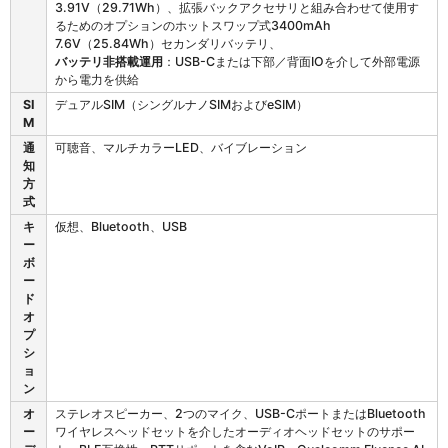
3.91V（29.71Wh）、拡張バックアクセサリと組み合わせて使用す
るためのオプションのホットスワップ式3400mAh
7.6V（25.84Wh）セカンダリバッテリ、
バッテリ非搭載運用
：USB-Cまたは下部／背面IOを介して外部電源
から電力を供給
SI
デュアルSIM（シングルナノSIMおよびeSIM）
M
通
可聴音、マルチカラーLED、バイブレーション
知
方
式
キ
仮想、Bluetooth、USB
ー
ボ
ー
ド
オ
プ
シ
ョ
ン
オ
ステレオスピーカー、2つのマイク、USB-CポートまたはBluetooth
ー
ワイヤレスヘッドセットを介したオーディオヘッドセットのサポー