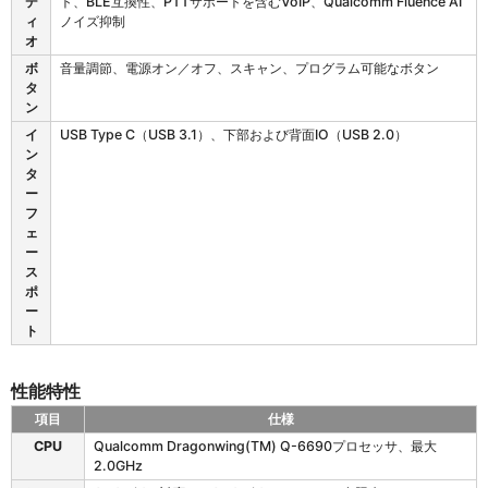
デ
ト、BLE互換性、PTTサポートを含むVoIP、Qualcomm Fluence AI
ィ
ノイズ抑制
オ
ボ
音量調節、電源オン／オフ、スキャン、プログラム可能なボタン
タ
ン
イ
USB Type C（USB 3.1）、下部および背面IO（USB 2.0）
ン
タ
ー
フ
ェ
ー
ス
ポ
ー
ト
性能特性
項目
仕様
E
CPU
Qualcomm Dragonwing(TM) Q-6690プロセッサ、最大
T
2.0GHz
4