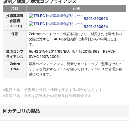
規制／保証／環境コンプライアンス
項目
仕様
E
技術基準適
R
201-250963
T
合証明
4
（TELEC）
R
201-250964
0
保証
Zebraのハードウェア保証条項により、材質または製造上の
1
欠陥に対するET401の保証期間は出荷日から1年間としま
の
す。
規
制
環境コンプ
RoHS 2指令2011/65/EU、改訂版2015/863、REACH
／
ライアンス
SVHC 1907/2006。
保
Zebra
最高のパフォーマンス、簡素なセットアップ、堅牢なセキュ
証
DNA
リティを約束するツールが揃っており、デバイスの管理が容
／
易になります。
環
境
コ
※改良の為、予告無く外観・仕様を変更する場合があります。
ン
※各製品名・社名は該当各社の商標又は登録商標です。
プ
ラ
イ
同カテゴリの製品
ア
ン
ス