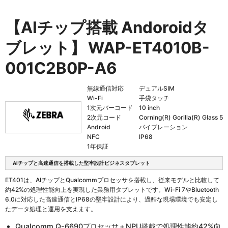
【AIチップ搭載 Andoroidタ
ブレット】
WAP-ET4010B-
001C2B0P-A6
無線通信対応
デュアルSIM
Wi-Fi
手袋タッチ
1次元バーコード
10 inch
2次元コード
Corning(R) Gorilla(R) Glass 5
Android
バイブレーション
NFC
IP68
1年保証
AIチップと高速通信を搭載した堅牢設計ビジネスタブレット
ET401は、AIチップとQualcommプロセッサを搭載し、従来モデルと比較して
約42%の処理性能向上を実現した業務用タブレットです。Wi-Fi 7やBluetooth
6.0に対応した高速通信とIP68の堅牢設計により、過酷な現場環境でも安定し
たデータ処理と運用を支えます。
Qualcomm Q-6690プロセッサ＋NPU搭載で処理性能約42%向