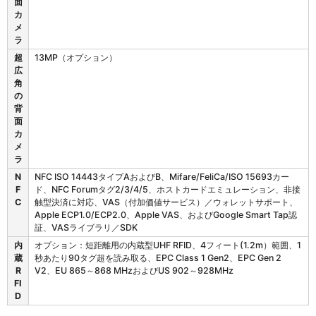
プ
面
チ
カ
ャ
メ
ラ
超
13MP（オプション）
広
角
の
背
面
カ
メ
ラ
N
NFC ISO 14443タイプAおよびB、Mifare/FeliCa/ISO 15693カー
F
ド、NFC Forumタグ2/3/4/5、ホストカードエミュレーション、非接
C
触型決済に対応、VAS（付加価値サービス）／ウォレットサポート、
Apple ECP1.0/ECP2.0、Apple VAS、およびGoogle Smart Tap認
証、VASライブラリ／SDK
内
オプション：短距離用の内蔵型UHF RFID、4フィート(1.2m）範囲、1
蔵
秒あたり90タグ超を読み取る、EPC Class 1 Gen2、EPC Gen 2
R
V2、EU 865～868 MHzおよびUS 902～928MHz
FI
D