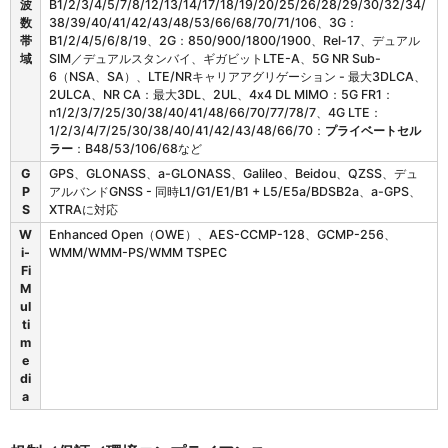
0
波
B1/2/3/4/5/7/8/12/13/14/17/18/19/20/25/26/28/29/30/32/34/
1
数
38/39/40/41/42/43/48/53/66/68/70/71/106、3G：
の
帯
B1/2/4/5/6/8/19、2G：850/900/1800/1900、Rel-17、デュアル
無
域
SIM／デュアルスタンバイ、ギガビットLTE-A、5G NR Sub-
線
6（NSA、SA）、LTE/NRキャリアアグリゲーション - 最大3DLCA、
W
2ULCA、NR CA：最大3DL、2UL、4x4 DL MIMO：5G FR1：
A
n1/2/3/7/25/30/38/40/41/48/66/70/77/78/7、4G LTE：
N
1/2/3/4/7/25/30/38/40/41/42/43/48/66/70：
プライベートセル
ラー
：B48/53/106/68など
G
GPS、GLONASS、a-GLONASS、Galileo、Beidou、QZSS、デュ
P
アルバンドGNSS - 同時L1/G1/E1/B1 + L5/E5a/BDSB2a、a-GPS、
S
XTRAに対応
W
Enhanced Open（OWE）、AES-CCMP-128、GCMP-256、
i-
WMM/WMM-PS/WMM TSPEC
Fi
M
ul
ti
m
e
di
a