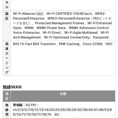
ネ
ル
認
Wi-Fi Allianceの認証：Wi-Fi CERTIFIED 7/6/6E/ac/n、WPA2-
証
Personal/Enterprise、WPA3-Personal/Enterprise（192ビットモ
ードを含む）、Protected Management Frames、Wi-Fi Enhanced
Open、WMM、WMM-Power Save、WMM-Admission Control、
Voice-Enterprise、Wi-Fi Direct、Wi-Fi Agile Multiband、Wi-Fi
QoS Management、Wi-Fi Optimized Connectivity、Passpoint
高
802.11r Fast BSS Transition、PMK Caching、Cisco CCKM、OKC
速
ロ
ー
ミ
ン
グ
無線WAN
項
仕様
目
E
無
帯域幅
：5G FR1：
T
線
n1/2/3/5/7/8/12/13/14/20/25/26/28/29/30/38/40/41/48/53/6
4
周
6/70/71/75/76/77/78/79、4G：