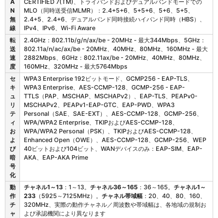
ン
A
CERTIFIED 7(TM)、トライバンドおよびデュアルバンドモードでの
0
タ
N
MLO（同時送受信MLMR）：2.4+5+6、5+5+6、5+6、5+5、
1
ラ
無
2.4+5、2.4+6、デュアルバンド同時接続ハイバンド同時（HBS）、
の
ク
線
IPv4、IPv6、Wi-Fi Aware
無
テ
転
2.4GHz：802.11b/g/n/ax/be - 20MHz - 最大344Mbps、5GHz：
線
ィ
送
802.11a/n/ac/ax/be - 20MHz、40MHz、80MHz、160MHz - 最大
L
ブ
速
2882Mbps、6GHz：802.11ax/be - 20MHz、40MHz、80MHz、
A
セ
度
160MHz、320MHz - 最大5764Mbps
N
ン
セ
WPA3 Enterprise 192ビットモード、GCMP256 - EAP-TLS、
サ
キ
WPA3 Enterprise、AES-CCMP-128、GCMP-256 - EAP-
ー
ュ
TTLS（PAP、MSCHAP、MSCHAPv2）、EAP-TLS、PEAPv0-
技
リ
MSCHAPv2、PEAPv1-EAP-GTC、EAP-PWD、WPA3
術
テ
Personal（SAE、SAE-EXT）、AES-CCMP-128、GCMP-256、
）
ィ
WPA/WPA2 Enterprise、TKIPおよびAES-CCMP-128、
お
WPA/WPA2 Personal（PSK）、TKIPおよびAES-CCMP-128、
よ
Enhanced Open（OWE）、AES-CCMP-128、GCMP-256、WEP
び
40ビットおよび104ビット、WANデバイスのみ：EAP-SIM、EAP-
暗
AKA、EAP-AKA Prime
号
化
動
チャネル1～13
：1～13。
チャネル36～165
：36～165。
チャネル1～
作
233
（5925～7125MHz）。
チャネル帯域幅
：20、40、80、160、
チ
320MHz、実際の動作チャネル／周波数や帯域幅は、各地域の規制お
ャ
よび承認機関により異なります