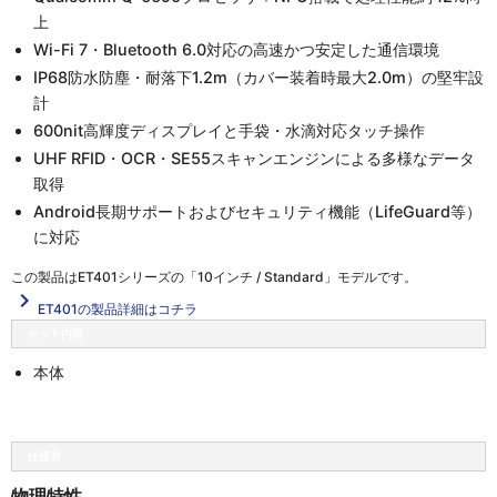
上
Wi-Fi 7・Bluetooth 6.0対応の高速かつ安定した通信環境
IP68防水防塵・耐落下1.2m（カバー装着時最大2.0m）の堅牢設
計
600nit高輝度ディスプレイと手袋・水滴対応タッチ操作
UHF RFID・OCR・SE55スキャンエンジンによる多様なデータ
取得
Android長期サポートおよびセキュリティ機能（LifeGuard等）
に対応
この製品は
ET401シリーズの「10インチ / Standard」
モデルです。
navigate_next
ET401の製品詳細はコチラ
セット内容
本体
仕様表
物理特性