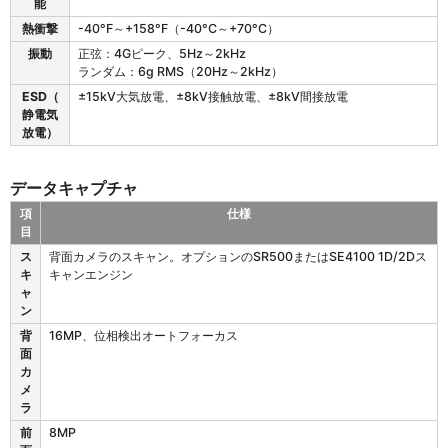
能
熱衝撃
-40°F～+158°F（-40°C～+70°C）
振動
正弦：4Gピーク、5Hz～2kHz
ランダム：6g RMS（20Hz～2kHz）
ESD（
±15kV大気放電、±8kV接触放電、±8kV間接放電
静電気
放電）
データキャプチャ
項
仕様
目
E
ス
背面カメラのスキャン。オプションのSR500またはSE4100 1D/2Dス
T
キ
キャンエンジン
4
ャ
0
ン
1
背
16MP、位相検出オートフォーカス
の
面
デ
カ
ー
メ
タ
ラ
キ
ャ
前
8MP