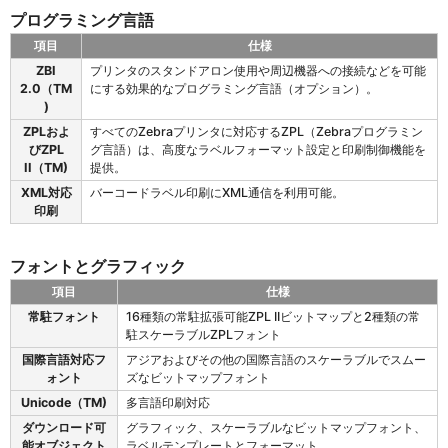
プログラミング言語
項目
仕様
Z
ZBI
プリンタのスタンドアロン使用や周辺機器への接続などを可能
T
2.0（TM
にする効果的なプログラミング言語（オプション）。
6
)
2
ZPLおよ
すべてのZebraプリンタに対応するZPL（Zebraプログラミン
0
びZPL
グ言語）は、高度なラベルフォーマット設定と印刷制御機能を
の
II（TM)
提供。
プ
ロ
XML対応
バーコードラベル印刷にXML通信を利用可能。
グ
印刷
ラ
ミ
フォントとグラフィック
ン
グ
項目
仕様
言
Z
常駐フォント
16種類の常駐拡張可能ZPL IIビットマップと2種類の常
語
T
駐スケーラブルZPLフォント
6
国際言語対応フ
アジアおよびその他の国際言語のスケーラブルでスムー
2
ォント
ズなビットマップフォント
0
の
Unicode（TM)
多言語印刷対応
フ
ダウンロード可
グラフィック、スケーラブルなビットマップフォント、
ォ
能オブジェクト
ラベルテンプレートとフォーマット