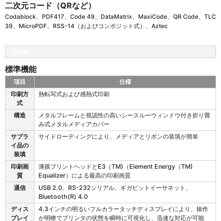
二次元コード（QRなど）
Codablock、PDF417、Code 49、DataMatrix、MaxiCode、QR Code、TLC
39、MicroPDF、RSS-14（およびコンポジット式）、Aztec
仕様表
標準機能
項目
仕様
Z
印刷方
熱転写式および感熱式印刷
T
式
6
構造
メタルフレームと視認性の高いシースルーウィンドウ付き折り畳
2
み式メタルメディアカバー
0
の
サプラ
サイドローディングにより、メディアとリボンの装填が簡単
標
イ品の
準
装填
機
印刷画
薄膜プリントヘッドとE3（TM)（Element Energy（TM)
能
質
Equalizer）による最高の印刷画質
通信
USB 2.0、RS-232シリアル、ギガビットイーサネット、
Bluetooth(R) 4.0
ディス
4.3インチの明るいフルカラータッチディスプレイにより、操作
プレイ
が明瞭でプリンタの状態を瞬時に可視化し、迅速な対応が可能