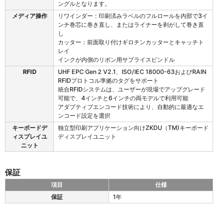
ョ
ングルとなります。
ン
メディア操作
リワインダー：印刷済みラベルのフルロールを内部で3イ
お
ンチ巻芯に巻き直し、またはライナーを剥がして巻き直
よ
し
び
カッター：前面取り付けギロチンカッターとキャッチト
ア
レイ
ク
インクが内側のリボン用サプライスピンドル
セ
サ
RFID
UHF EPC Gen 2 V2.1、ISO/IEC 18000-63およびRAIN
リ
RFIDプロトコル準拠のタグをサポート
統合RFIDシステムは、ユーザーが現場でアップグレード
可能で、4インチと6インチの両モデルで利用可能
アダプティブエンコード技術により、自動的に最適なエ
ンコード設定を選択
キーボードデ
独立型印刷アプリケーション向けZKDU（TM)キーボード
ィスプレイユ
ディスプレイユニット
ニット
保証
項目
仕様
Z
保証
1年
T
6