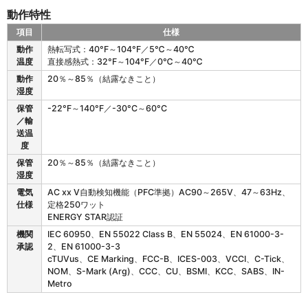
ア
動作特性
特
項目
仕様
性
Z
動作
熱転写式：40°F～104°F／5℃～40℃
T
温度
直接感熱式：32°F～104°F／0℃～40℃
6
動作
20％～85％（結露なきこと）
2
湿度
0
の
保管
-22°F～140°F／-30°C～60°C
動
／輸
作
送温
特
度
性
保管
20％～85％（結露なきこと）
湿度
電気
AC xx V自動検知機能（PFC準拠）AC90～265V、47～63Hz、
仕様
定格250ワット
ENERGY STAR認証
機関
IEC 60950、EN 55022 Class B、EN 55024、EN 61000-3-
承認
2、EN 61000-3-3
cTUVus、CE Marking、FCC-B、ICES-003、VCCI、C-Tick、
NOM、S-Mark (Arg)、CCC、CU、BSMI、KCC、SABS、IN-
Metro