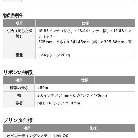
物理特性
項目
仕様
Z
寸法（閉じた状
19.88インチ（長さ）x 13.44インチ（幅）x 15.58イン
T
態）
チ（高さ）
6
505mm（長さ）x 341.45mm（幅）x 395.68mm（高
2
さ）
0
重量
57.4ポンド／26kg
の
物
理
リボンの特徴
特
性
項目
仕様
Z
標準の長さ
450m
T
幅
2.0インチ／51mm～6.7インチ／170mm
6
2
巻芯
内径1.0インチ／25.4mm
0
の
プリンタ仕様
リ
ボ
項目
仕様
ン
Z
オペレーティングシステ
Link-OS
の