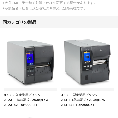
2
※改良の為、予告無く外観・仕様を変更する場合があります。
0
※各製品名・社名は該当各社の商標又は登録商標です。
の
保
証
同カテゴリの製品
4インチ型産業用プリンタ
4インチ型産業用プリンタ
ZT231（熱転写式 / 203dpi / W-
ZT411（熱転写式 / 203dpi / W-
ZT23142-T0P000FZ）
ZT41142-T0P0000Z）