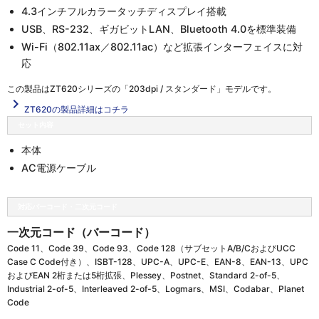
4.3インチフルカラータッチディスプレイ搭載
USB、RS-232、ギガビットLAN、Bluetooth 4.0を標準装備
Wi-Fi（802.11ax／802.11ac）など拡張インターフェイスに対
応
この製品は
ZT620シリーズの「203dpi / スタンダード」
モデルです。
navigate_next
ZT620の製品詳細はコチラ
セット内容
本体
AC電源ケーブル
対応バーコード・二次元コード
一次元コード（バーコード）
Code 11、Code 39、Code 93、Code 128（サブセットA/B/CおよびUCC
Case C Code付き）、ISBT-128、UPC-A、UPC-E、EAN-8、EAN-13、UPC
およびEAN 2桁または5桁拡張、Plessey、Postnet、Standard 2-of-5、
Industrial 2-of-5、Interleaved 2-of-5、Logmars、MSI、Codabar、Planet
Code