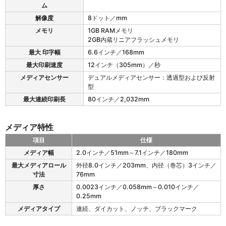
T
ム
特
6
徴
解像度
8ドット／mm
2
0
メモリ
1GB RAMメモリ
の
2GB内蔵リニアフラッシュメモリ
プ
最大 印字幅
6.6インチ／168mm
リ
最大印刷速度
12インチ（305mm）／秒
ン
タ
メディアセンサー
デュアルメディアセンサー：透過型および反射
仕
型
様
最大連続印刷長
80インチ／2,032mm
メディア特性
項目
仕様
Z
メディア幅
2.0インチ／51mm～7.1インチ／180mm
T
最大メディアロール
外径8.0インチ／203mm、内径（巻芯）3インチ／
6
寸法
76mm
2
0
厚さ
0.0023インチ／0.058mm～0.010インチ／
の
0.25mm
メ
メディアタイプ
連続、ダイカット、ノッチ、ブラックマーク
デ
ィ