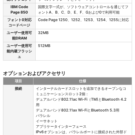
ン
IBM Code
国際文字一式が、ソフトウェアコントロールを通じてフ
ト
Page 850
ォントA、B、C、D、E、F、Gおよび0で利用可能
と
グ
フォント0対応
Code Page 1250、1252、1253、1254、1255に対応
ラ
コードページ
フ
ユーザー使用可
32MB
ィ
能DRAM
ッ
ユーザー使用可
512MB
ク
能内蔵フラッシ
ュ
オプションおよびアクセサリ
項目
仕様
Z
接続
インターナルカードスロットを追加できるオープンなコ
T
ミュニケーションスロット2個：
6
デュアルバンド802.11ac Wi-Fi（TM)とBluetooth 4.2
2
用
0
デュアルバンド802.11ax Wi-FiとBluetooth 5.3用
の
パラレル
オ
イーサネット
プ
アプリケータインターフェース
シ
IPv6オプションは、パラレルポートに接続された外部ド