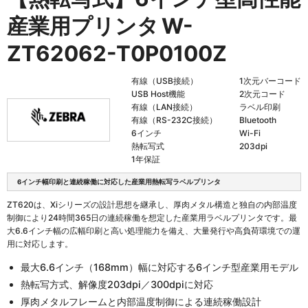
産業用プリンタ
W-
ZT62062-T0P0100Z
有線（USB接続）
1次元バーコード
USB Host機能
2次元コード
有線（LAN接続）
ラベル印刷
有線（RS-232C接続）
Bluetooth
6インチ
Wi-Fi
熱転写式
203dpi
1年保証
6インチ幅印刷と連続稼働に対応した産業用熱転写ラベルプリンタ
ZT620は、Xiシリーズの設計思想を継承し、厚肉メタル構造と独自の内部温度
制御により24時間365日の連続稼働を想定した産業用ラベルプリンタです。最
大6.6インチ幅の広幅印刷と高い処理能力を備え、大量発行や高負荷環境での運
用に対応します。
最大6.6インチ（168mm）幅に対応する6インチ型産業用モデル
熱転写方式、解像度203dpi／300dpiに対応
厚肉メタルフレームと内部温度制御による連続稼働設計