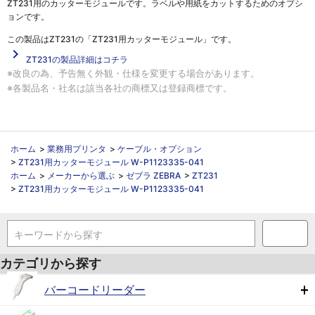
ZT231用のカッターモジュールです。ラベルや用紙をカットするためのオプシ
ョンです。
この製品は
ZT231の「ZT231用カッターモジュール」
です。
navigate_next
ZT231の製品詳細はコチラ
※改良の為、予告無く外観・仕様を変更する場合があります。
※各製品名・社名は該当各社の商標又は登録商標です。
ホーム
>
業務用プリンタ
>
ケーブル・オプション
>
ZT231用カッターモジュール W-P1123335-041
ホーム
>
メーカーから選ぶ
>
ゼブラ ZEBRA
>
ZT231
>
ZT231用カッターモジュール W-P1123335-041
キーワードから探す
カテゴリから探す
バーコードリーダー