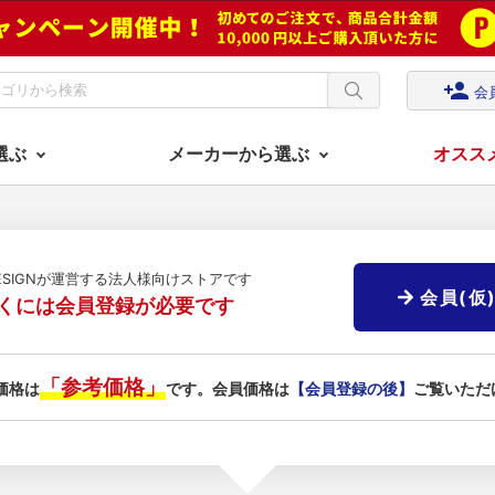
person_add
会
選ぶ
メーカーから選ぶ
オスス
DESIGNが運営する法人様向けストアです
会員(仮
くには会員登録が必要です
「参考価格」
価格は
です。会員価格は
【会員登録の後】
ご覧いただ