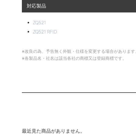
対応製品
ZQ521
ZQ521 RFID
※改良の為、予告無く外観・仕様を変更する場合があります
※各製品名・社名は該当各社の商標又は登録商標です。
最近見た商品がありません。