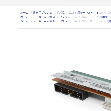
ホーム
>
業務用プリンタ
>
消耗品
>
ZQ521用サーマルヘッド W-P11095
ホーム
>
メーカーから選ぶ
>
ゼブラ ZEBRA
>
ZQ521
>
ZQ521用サーマ
ホーム
>
メーカーから選ぶ
>
ゼブラ ZEBRA
>
ZQ521 RFID
>
ZQ521