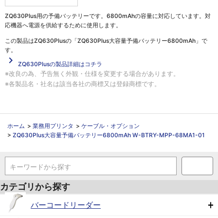
ZQ630Plus用の予備バッテリーです。6800mAhの容量に対応しています。対
応機器へ電源を供給するために使用します。
この製品は
ZQ630Plusの「ZQ630Plus大容量予備バッテリー6800mAh」
で
す。
navigate_next
ZQ630Plusの製品詳細はコチラ
※改良の為、予告無く外観・仕様を変更する場合があります。
※各製品名・社名は該当各社の商標又は登録商標です。
ホーム
>
業務用プリンタ
>
ケーブル・オプション
>
ZQ630Plus大容量予備バッテリー6800mAh W-BTRY-MPP-68MA1-01
キーワードから探す
カテゴリから探す
バーコードリーダー