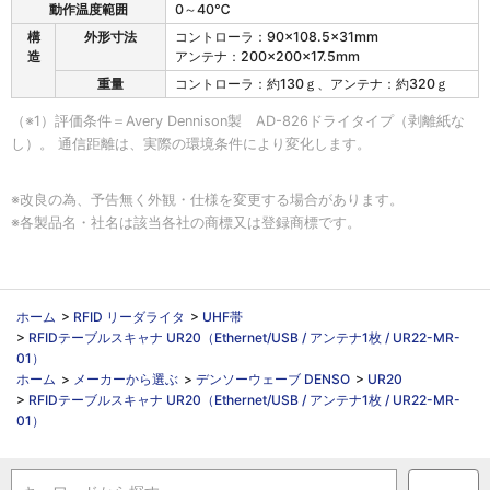
動作温度範囲
0～40℃
構
外形寸法
コントローラ：90×108.5×31mm
造
アンテナ：200×200×17.5mm
重量
コントローラ：約130ｇ、アンテナ：約320ｇ
（※1）評価条件＝Avery Dennison製 AD-826ドライタイプ（剥離紙な
し）。 通信距離は、実際の環境条件により変化します。
※改良の為、予告無く外観・仕様を変更する場合があります。
※各製品名・社名は該当各社の商標又は登録商標です。
ホーム
>
RFID リーダライタ
>
UHF帯
>
RFIDテーブルスキャナ UR20（Ethernet/USB / アンテナ1枚 / UR22-MR-
01）
ホーム
>
メーカーから選ぶ
>
デンソーウェーブ DENSO
>
UR20
>
RFIDテーブルスキャナ UR20（Ethernet/USB / アンテナ1枚 / UR22-MR-
01）