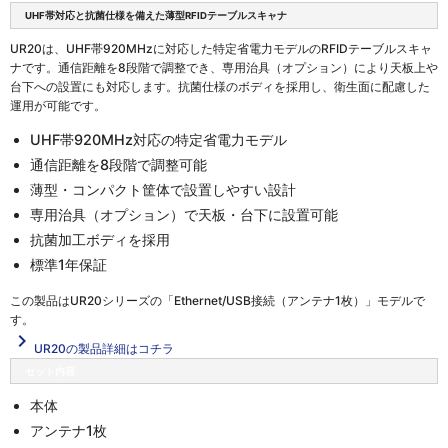
UHF帯対応と抗菌仕様を備えた薄型RFIDテーブルスキャナ
UR20は、UHF帯920MHzに対応した特定省電力モデルのRFIDテーブルスキャ
ナです。通信距離を8段階で調整でき、専用治具（オプション）により天板上や
台下への設置にも対応します。抗菌仕様のボディを採用し、衛生面に配慮した
運用が可能です。
UHF帯920MHz対応の特定省電力モデル
通信距離を8段階で調整可能
薄型・コンパクト筐体で設置しやすい設計
専用治具（オプション）で天板・台下に設置可能
抗菌加工ボディを採用
標準1年保証
この製品は
UR20シリーズの「Ethernet/USB接続（アンテナ1枚）」
モデルで
す。
navigate_next
UR20の製品詳細はコチラ
セット内容
本体
アンテナ1枚