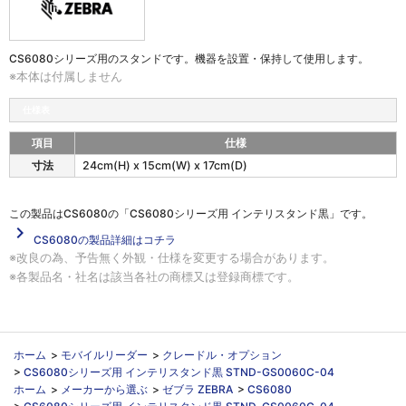
CS6080シリーズ用のスタンドです。機器を設置・保持して使用します。
※本体は付属しません
仕様表
項目
仕様
P
寸法
24cm(H) x 15cm(W) x 17cm(D)
S
5
V
この製品は
CS6080の「CS6080シリーズ用 インテリスタンド黒」
です。
-
navigate_next
CS6080の製品詳細はコチラ
U
※改良の為、予告無く外観・仕様を変更する場合があります。
S
B
※各製品名・社名は該当各社の商標又は登録商標です。
1
0
の
仕
ホーム
>
モバイルリーダー
>
クレードル・オプション
様
>
CS6080シリーズ用 インテリスタンド黒 STND-GS0060C-04
ホーム
>
メーカーから選ぶ
>
ゼブラ ZEBRA
>
CS6080