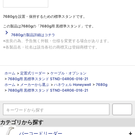
7680gを設置・保持するための標準スタンドです。
この製品は
7680gの「7680g用 黒標準スタンド」
です。
navigate_next
7680gの製品詳細はコチラ
※改良の為、予告無く外観・仕様を変更する場合があります。
※各製品名・社名は該当各社の商標又は登録商標です。
ホーム
>
定置式リーダー
>
ケーブル・オプション
>
7680g用 黒標準スタンド STND-04R06-016-21
ホーム
>
メーカーから選ぶ
>
ハネウェル Honeywell
>
7680g
>
7680g用 黒標準スタンド STND-04R06-016-21
キーワードから探す
カテゴリから探す
バーコードリーダー