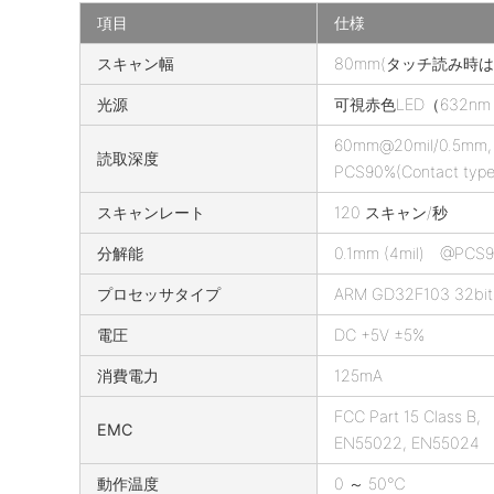
項目
仕様
S
スキャン幅
80mm(タッチ読み時は
D
光源
可視赤色LED（632nm
1
2
60mm@20mil/0.5mm,
読取深度
0
PCS90%(Contact type
の
スキャンレート
120 スキャン/秒
仕
様
分解能
0.1mm (4mil) @PCS
プロセッサタイプ
ARM GD32F103 32bit
電圧
DC +5V ±5%
消費電力
125mA
FCC Part 15 Class B,
EMC
EN55022, EN55024
動作温度
0 ～ 50℃