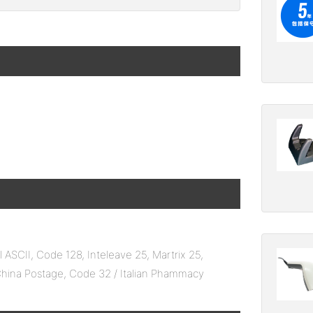
ASCII, Code 128, Inteleave 25, Martrix 25,
ina Postage, Code 32 / Italian Phammacy