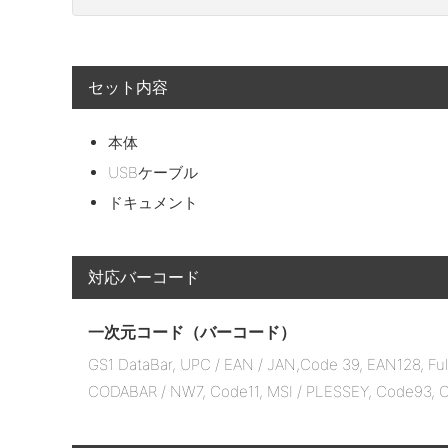
セット内容
本体
USBケーブル
ドキュメント
対応バーコード
一次元コード（バーコード）
GS1 DataBar, UPC / EAN / JAN,Code 39, EAN128, Full 
CODABAR / NW7, Code11, MSI / PLESSEY, Code93, Ch