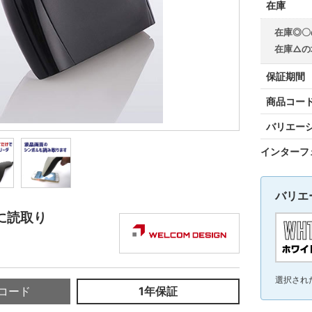
在庫
在庫◎〇
在庫△の
保証期間
商品コー
バリエー
インターフ
バリエ
に読取り
選択され
コード
1年保証