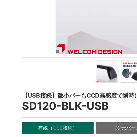
【USB接続】微小バーもCCD高感度で瞬時
SD120-BLK-USB
有線（USB接続）
1次元バー