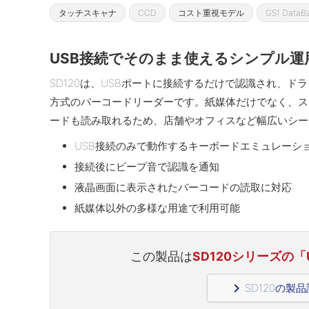
タッチスキャナ
CCD
コスト重視モデル
GS1 DataB
USB接続でそのまま使えるシンプル
SD120は、USBポートに接続するだけで認識され、
方式のバーコードリーダーです。紙媒体だけでなく、ス
ードも読み取れるため、店舗やオフィスなど幅広いシー
USB接続のみで動作するキーボードエミュレーシ
接続後にビープ音で認識を通知
液晶画面に表示されたバーコードの読取に対応
紙媒体以外の多様な用途で利用可能
この製品は
SD120シリーズの「
navigate_next
SD120の製