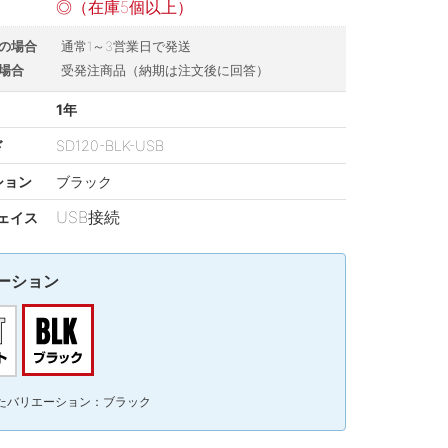
◎（在庫5個以上）
の場合
通常1～3営業日で発送
場合
受発注商品（納期は注文後に回答）
1年
ド
SD120-BLK-USB
ション
ブラック
USB接続
ェイス
ーション
たバリエーション：ブラック