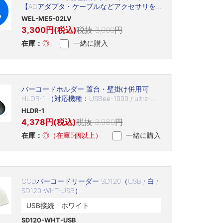
【ACアダプタ・ケーブルなどアクセサリを
含む(但し、プリントヘッド・プラテン・バ
WEL-ME5-02LV
ッテリなど消耗品は除く)】
3,300円(税込)
税抜 3,000円
在庫：
◎
一緒に購入
バーコードホルダー 置台・壁掛け併用可
HLDR-1 （対応機種：USBee-1000 / ultra-
3220 / SD120 / SSHC65V / SSHC65LV / C-37
HLDR-1
））
4,378円(税込)
税抜 3,980円
在庫：
◎（在庫5個以上）
一緒に購入
CCDバーコードリーダー SD120（USB / 白 /
SD120-WHT-USB）
USB接続 ホワイト
SD120-WHT-USB