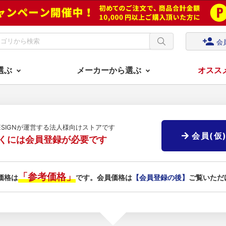
person_add
会
選ぶ
メーカーから選ぶ
オスス
DESIGNが運営する法人様向けストアです
会員(仮
くには会員登録が必要です
「参考価格」
価格は
です。会員価格は
【会員登録の後】
ご覧いただ