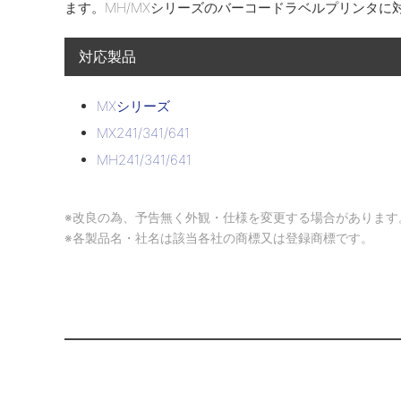
ます。MH/MXシリーズのバーコードラベルプリンタに
対応製品
MXシリーズ
MX241/341/641
MH241/341/641
※改良の為、予告無く外観・仕様を変更する場合があります
※各製品名・社名は該当各社の商標又は登録商標です。