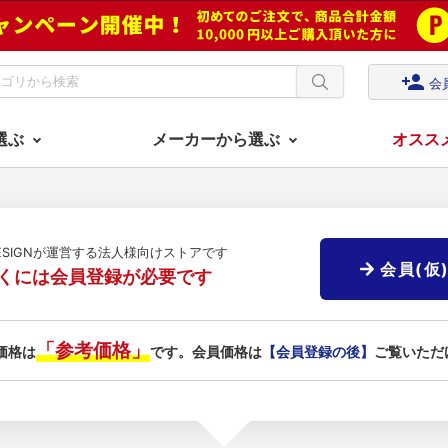
person_add
会
選ぶ
メーカーから選ぶ
オスス
DESIGNが運営する法人様向けストアです
会員(仮
くには会員登録が必要です
「参考価格」
価格は
です。会員価格は
【会員登録の後】
ご覧いただ