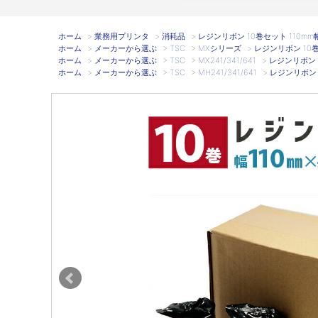
ホーム
>
業務用プリンタ
>
消耗品
>
レジンリボン 10巻セット 110mm幅 6
ホーム
>
メーカーから選ぶ
>
TSC
>
MXシリーズ
>
レジンリボン 10巻セ
ホーム
>
メーカーから選ぶ
>
TSC
>
MX241/341/641
>
レジンリボン 10
ホーム
>
メーカーから選ぶ
>
TSC
>
MH241/341/641
>
レジンリボン 10