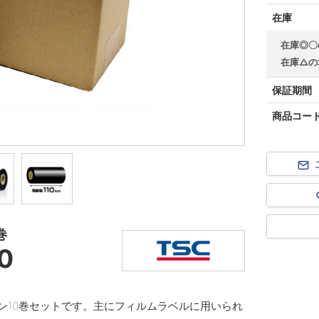
在庫
在庫◎〇
在庫△の
保証期間
商品コー
巻
0
ボン10巻セットです。主にフィルムラベルに用いられ