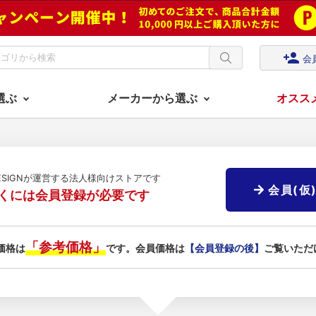
person_add
会
選ぶ
メーカーから選ぶ
オスス
DESIGNが運営する法人様向けストアです
会員(仮
くには会員登録が必要です
「参考価格」
価格は
です。会員価格は
【会員登録の後】
ご覧いただ