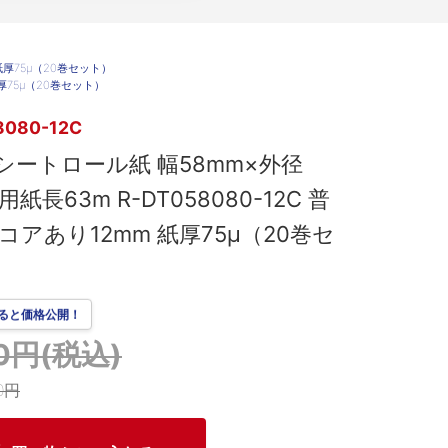
）
 紙厚75μ（20巻セット）
紙厚75μ（20巻セット）
8080-12C
シートロール紙 幅58mm×外径
用紙長63m R-DT058080-12C 普
コアあり12mm 紙厚75μ（20巻セ
ると価格公開！
40円(税込)
0円