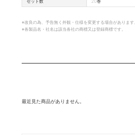
セット数
20巻
0
8
0
※改良の為、予告無く外観・仕様を変更する場合があります
-
※各製品名・社名は該当各社の商標又は登録商標です。
1
2
C
の
特
長
最近見た商品がありません。