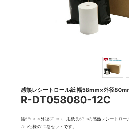
感熱レシートロール紙 幅58mm×外径80m
R-DT058080-12C
幅58mm×外径80mm、用紙長63mの感熱レシートロ
75μ仕様の20巻セットです。