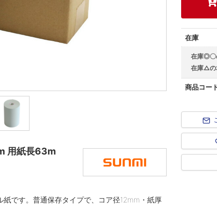
在庫
在庫◎〇
在庫△の
商品コー
m 用紙長63m
ール紙です。普通保存タイプで、コア径12mm・紙厚