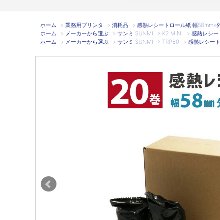
ホーム
>
業務用プリンタ
>
消耗品
>
感熱レシートロール紙 幅58mm×外径
ホーム
>
メーカーから選ぶ
>
サンミ SUNMI
>
K2 MINI
>
感熱レシート
ホーム
>
メーカーから選ぶ
>
サンミ SUNMI
>
TRP80
>
感熱レシートロ