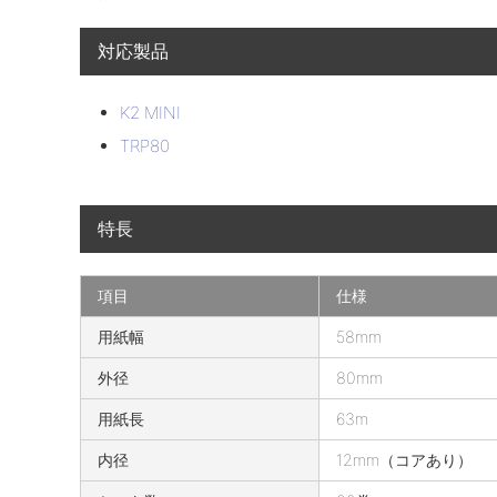
対応製品
K2 MINI
TRP80
特長
項目
仕様
R
用紙幅
58mm
-
外径
80mm
D
T
用紙長
63m
0
内径
12mm（コアあり）
5
8