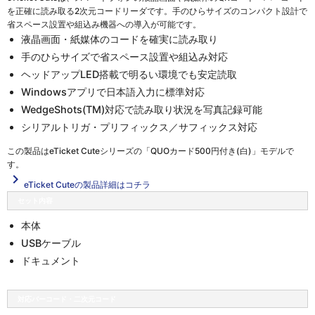
を正確に読み取る2次元コードリーダです。手のひらサイズのコンパクト設計で
省スペース設置や組込み機器への導入が可能です。
液晶画面・紙媒体のコードを確実に読み取り
手のひらサイズで省スペース設置や組込み対応
ヘッドアップLED搭載で明るい環境でも安定読取
Windowsアプリで日本語入力に標準対応
WedgeShots(TM)対応で読み取り状況を写真記録可能
シリアルトリガ・プリフィックス／サフィックス対応
この製品は
eTicket Cuteシリーズの「QUOカード500円付き(白)」
モデルで
す。
navigate_next
eTicket Cuteの製品詳細はコチラ
セット内容
本体
USBケーブル
ドキュメント
対応バーコード・二次元コード