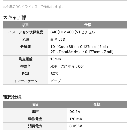
T
i
※標準CDCドライバにて作動します。
c
k
スキャナ部
e
項目
仕様
t
e
C
イメージセンサ解像度
640(H) x 480 (V) ピクセル
T
u
光源
白色 LED
i
t
c
分解能
1D（Code 39）：0.127mm（5mil）
e
k
2D（DataMatrix）：0.177mm（7 mil）
の
e
イ
焦点距離
15mm
t
ン
視野角
水平：75°,垂直：60°
C
タ
u
PCS
30%
ー
t
フ
インディケータ
ビープ
e
ェ
の
イ
ス
ス
電気仕様
キ
仕
ャ
項目
仕様
様
ナ
e
電圧
DC 5V
部
T
動作電流
170 mA
仕
i
様
c
消費電力
0.85 W