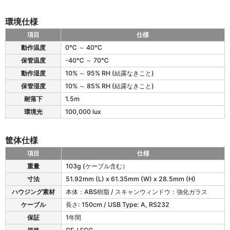
k
e
環境仕様
t
C
項目
仕様
u
e
動作温度
0℃ ～ 40℃
t
T
e
保管温度
-40℃ ～ 70℃
i
の
c
動作湿度
10% ～ 95% RH (結露なきこと)
電
k
気
保管湿度
10% ～ 85% RH (結露なきこと)
e
仕
耐落下
1.5m
t
様
C
環境光
100,000 lux
u
t
e
筐体仕様
の
項目
仕様
環
e
境
重量
103g (ケーブル含む）
T
仕
寸法
51.92mm (L) x 61.35mm (W) x 28.5mm (H)
i
様
c
ハウジング素材
本体：ABS樹脂 / スキャンウィンドウ：強化ガラス
k
ケーブル
長さ: 150cm / USB Type: A, RS232
e
保証
1年間
t
C