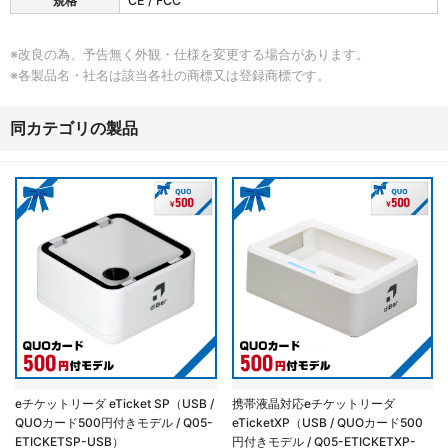
規格
CE / FCC
u
t
e
※改良の為、予告無く外観・仕様を変更する場合があります。
の
※各製品名・社名は該当各社の商標又は登録商標です。
筐
体
仕
同カテゴリの製品
様
eチケットリーダ eTicket SP（USB /
携帯液晶対応eチケットリーダ
QUOカード500円付きモデル / Q05-
eTicketXP（USB / QUOカード500
ETICKETSP-USB）
円付きモデル / Q05-ETICKETXP-