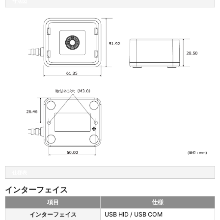
寸法図
の
読
取
深
度
仕様表
インターフェイス
項目
仕様
e
インターフェイス
USB HID / USB COM