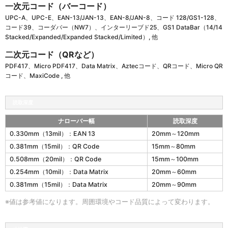
一次元コード（バーコード）
UPC-A、UPC-E、EAN-13/JAN-13、EAN-8/JAN-8、コード 128/GS1-128、
コード39、コーダバー（NW7）、インターリーブド25、GS1 DataBar（14/14
Stacked/Expanded/Expanded Stacked/Limited）, 他
二次元コード（QRなど）
PDF417、Micro PDF417、Data Matrix、Aztecコード、QRコード、Micro QR
コード、MaxiCode , 他
読取深度
ナローバー幅
読取深度
e
0.330mm（13mil）：EAN 13
20mm～120mm
T
0.381mm（15mil）：QR Code
15mm～80mm
i
c
0.508mm（20mil）：QR Code
15mm～100mm
k
0.254mm（10mil）：Data Matrix
20mm～60mm
e
0.381mm（15mil）：Data Matrix
20mm～90mm
t
C
※値は参考値になります。周囲環境やコード品質によって変わります。
u
t
e