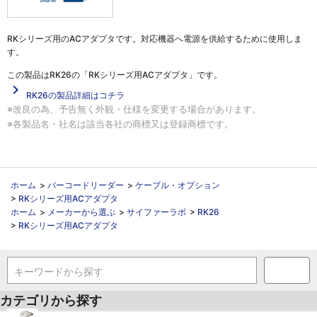
RKシリーズ用のACアダプタです。対応機器へ電源を供給するために使用しま
す。
この製品は
RK26の「RKシリーズ用ACアダプタ」
です。
navigate_next
RK26の製品詳細はコチラ
※改良の為、予告無く外観・仕様を変更する場合があります。
※各製品名・社名は該当各社の商標又は登録商標です。
ホーム
>
バーコードリーダー
>
ケーブル・オプション
>
RKシリーズ用ACアダプタ
ホーム
>
メーカーから選ぶ
>
サイファーラボ
>
RK26
>
RKシリーズ用ACアダプタ
キーワードから探す
カテゴリから探す