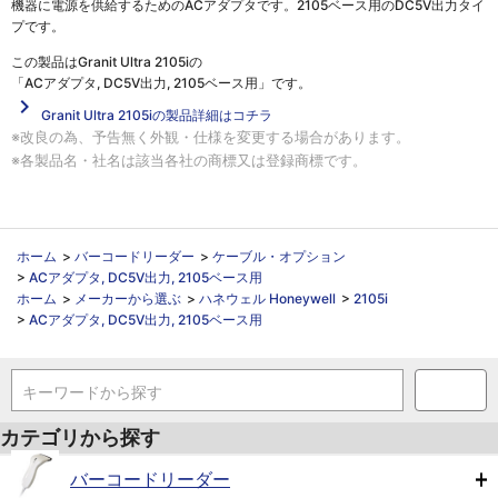
機器に電源を供給するためのACアダプタです。2105ベース用のDC5V出力タイ
プです。
この製品は
Granit Ultra 2105iの
「ACアダプタ, DC5V出力, 2105ベース用」
です。
navigate_next
Granit Ultra 2105iの製品詳細はコチラ
※改良の為、予告無く外観・仕様を変更する場合があります。
※各製品名・社名は該当各社の商標又は登録商標です。
ホーム
>
バーコードリーダー
>
ケーブル・オプション
>
ACアダプタ, DC5V出力, 2105ベース用
ホーム
>
メーカーから選ぶ
>
ハネウェル Honeywell
>
2105i
>
ACアダプタ, DC5V出力, 2105ベース用
キーワードから探す
カテゴリから探す
バーコードリーダー