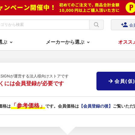
person_add
会
選ぶ
メーカーから選ぶ
オスス
DESIGNが運営する法人様向けストアです
会員(仮
くには会員登録が必要です
「参考価格」
価格は
です。会員価格は
【会員登録の後】
ご覧いただ