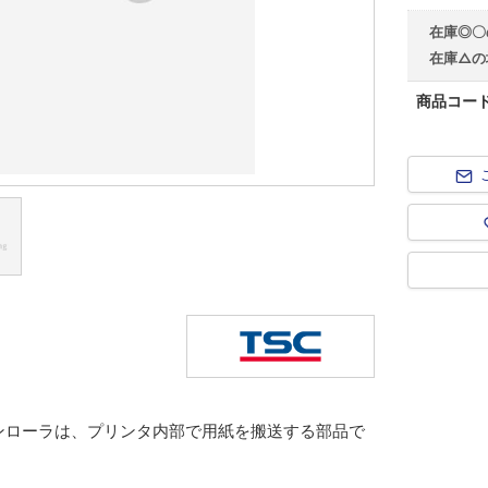
在庫◎〇
在庫△の
商品コー
。プラテンローラは、プリンタ内部で用紙を搬送する部品で