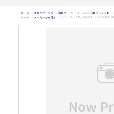
ホーム
>
業務用プリンタ
>
消耗品
>
MH241/341/641用 プラテンローラ 
ホーム
>
メーカーから選ぶ
>
TSC
>
MH241/341/641
>
MH241/341