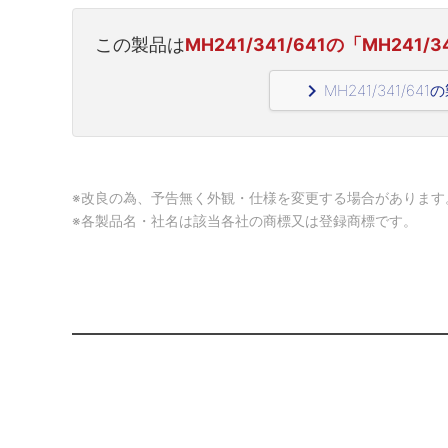
この製品は
MH241/341/641の「MH241/
navigate_next
MH241/341/6
※改良の為、予告無く外観・仕様を変更する場合があります
※各製品名・社名は該当各社の商標又は登録商標です。