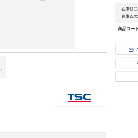
在庫◎〇
在庫△の
商品コー