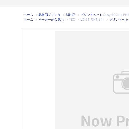
ホーム
>
業務用プリンタ
>
消耗品
>
プリントヘッド Assy 600dpi PHE
ホーム
>
メーカーから選ぶ
>
TSC
>
MX241/341/641
>
プリントヘッド A