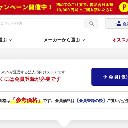
person_add
会
選ぶ
メーカーから選ぶ
オスス
DESIGNが運営する法人様向けストアです
会員(仮
くには会員登録が必要です
「参考価格」
価格は
です。会員価格は
【会員登録の後】
ご覧いただ