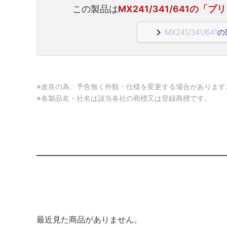
この製品は
MX241/341/641の「プリ
navigate_next
MX241/341/6
※改良の為、予告無く外観・仕様を変更する場合があります
※各製品名・社名は該当各社の商標又は登録商標です。
最近見た商品がありません。