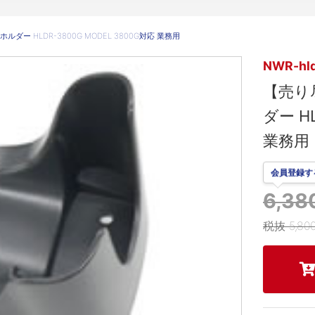
ー HLDR-3800G MODEL 3800G対応 業務用
NWR-hl
【売り
ダー HL
業務用
会員登録す
6,3
税抜 5,80