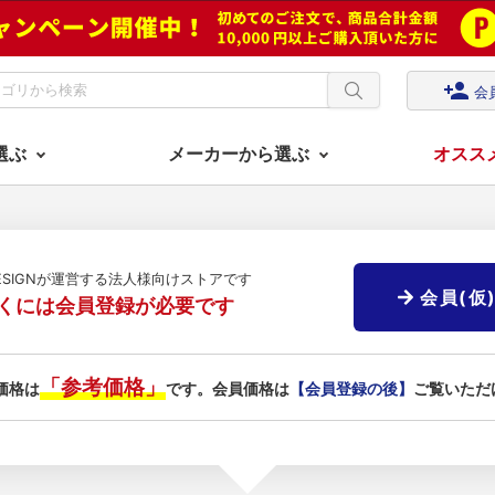
person_add
会
選ぶ
メーカーから選ぶ
オスス
DESIGNが運営する法人様向けストアです
会員(仮
くには会員登録が必要です
「参考価格」
価格は
です。会員価格は
【会員登録の後】
ご覧いただ