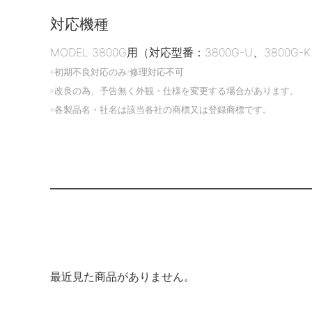
対応機種
MODEL 3800G用（対応型番：3800G-U、3800G-K
※初期不良対応のみ/修理対応不可
※改良の為、予告無く外観・仕様を変更する場合があります。
※各製品名・社名は該当各社の商標又は登録商標です。
最近見た商品がありません。