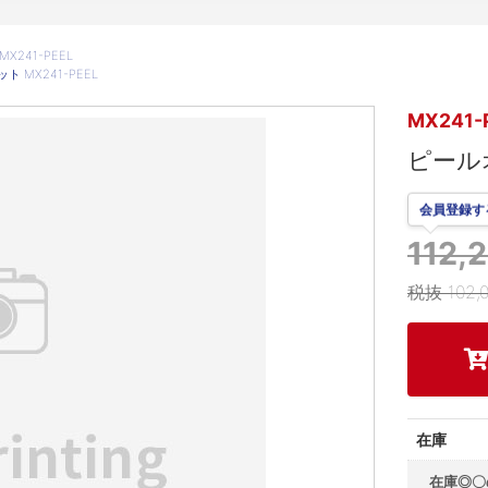
X241-PEEL
 MX241-PEEL
MX241-
ピールオ
会員登録す
112
税抜 102,
在庫
在庫◎〇