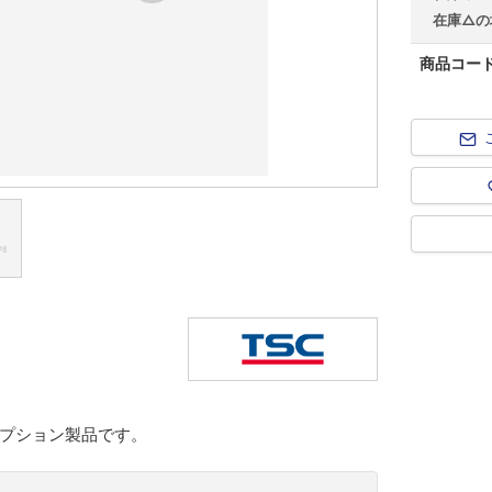
在庫△の
商品コー
プション製品です。