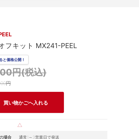
PEEL
フキット MX241-PEEL
ると価格公開！
,200円(税込)
000円
買い物かごへ入れる
△
の場合
通常1～3営業日で発送