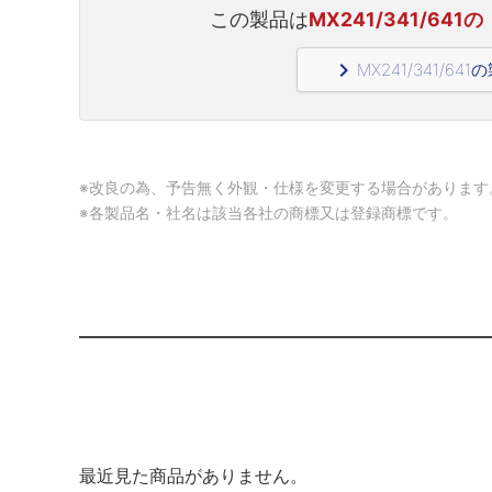
この製品は
MX241/341/6
navigate_next
MX241/341/6
※改良の為、予告無く外観・仕様を変更する場合があります
※各製品名・社名は該当各社の商標又は登録商標です。
最近見た商品がありません。