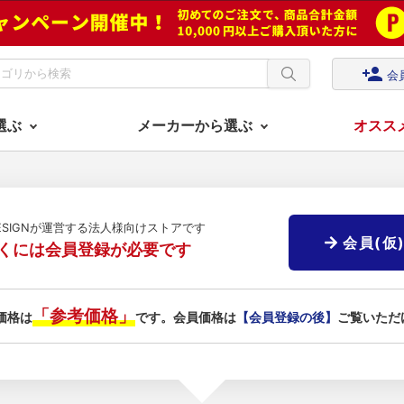
person_add
会
選ぶ
メーカーから選ぶ
オスス
DESIGNが運営する法人様向けストアです
会員(仮
くには会員登録が必要です
「参考価格」
価格は
です。会員価格は
【会員登録の後】
ご覧いただ