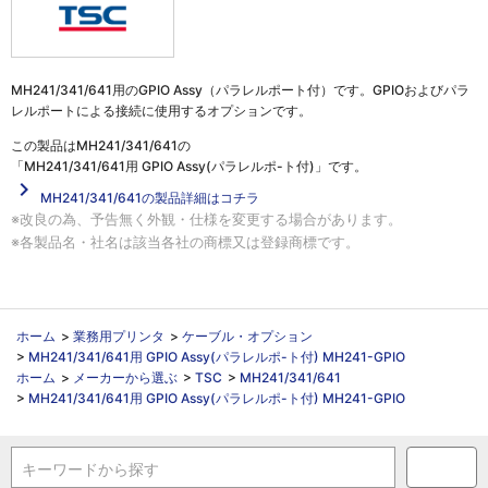
MH241/341/641用のGPIO Assy（パラレルポート付）です。GPIOおよびパラ
レルポートによる接続に使用するオプションです。
この製品は
MH241/341/641の
「MH241/341/641用 GPIO Assy(パラレルポ-ト付)」
です。
navigate_next
MH241/341/641の製品詳細はコチラ
※改良の為、予告無く外観・仕様を変更する場合があります。
※各製品名・社名は該当各社の商標又は登録商標です。
ホーム
>
業務用プリンタ
>
ケーブル・オプション
>
MH241/341/641用 GPIO Assy(パラレルポ-ト付) MH241-GPIO
ホーム
>
メーカーから選ぶ
>
TSC
>
MH241/341/641
>
MH241/341/641用 GPIO Assy(パラレルポ-ト付) MH241-GPIO
キーワードから探す