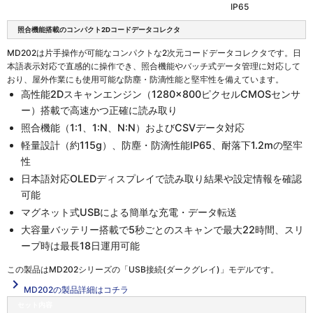
IP65
照合機能搭載のコンパクト2Dコードデータコレクタ
MD202は片手操作が可能なコンパクトな2次元コードデータコレクタです。日
本語表示対応で直感的に操作でき、照合機能やバッチ式データ管理に対応して
おり、屋外作業にも使用可能な防塵・防滴性能と堅牢性を備えています。
高性能2Dスキャンエンジン（1280×800ピクセルCMOSセンサ
ー）搭載で高速かつ正確に読み取り
照合機能（1:1、1:N、N:N）およびCSVデータ対応
軽量設計（約115g）、防塵・防滴性能IP65、耐落下1.2mの堅牢
性
日本語対応OLEDディスプレイで読み取り結果や設定情報を確認
可能
マグネット式USBによる簡単な充電・データ転送
大容量バッテリー搭載で5秒ごとのスキャンで最大22時間、スリ
ープ時は最長18日運用可能
この製品は
MD202シリーズの「USB接続(ダークグレイ)」
モデルです。
navigate_next
MD202の製品詳細はコチラ
セット内容