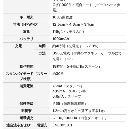
○ 約1000件：照合モード（データベース参
照）
キー耐久
100万回程度
寸法（H×W×D）
12.5cm × 4.6cm × 3.1cm
重量
115g(バッテリ含む)
バッテリ
1900mAh
充電
時間
約4時間（充電完了：＞80%）
方法
USB充電式（付属のマグネットケーブルにて
充電）
（※2）
動作時間
19時間（5秒毎に1回スキャン）
スタンバイモード（スリー
約30日
プ状態）
消費電流
78mA：スタンバイ
435mA：スキャン時
0.6mA：スリープ
保護等級
IP65（防塵防滴程度）
耐衝撃
1.2mの高さからの落下後正常動作
耐環境光
～100,000LUX（白色ダイオード）
適合法令および
電源安
EN60950-1