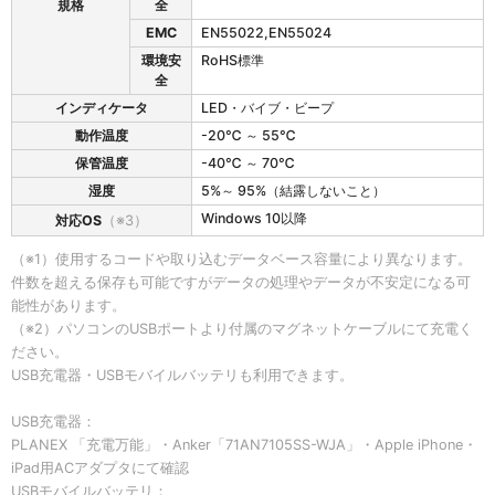
規格
全
EMC
EN55022,EN55024
環境安
RoHS標準
全
インディケータ
LED・バイブ・ビープ
動作温度
-20℃ ～ 55℃
保管温度
-40℃ ～ 70℃
湿度
5%～ 95%（結露しないこと）
Windows 10以降
対応OS
（※3）
（※1）使用するコードや取り込むデータベース容量により異なります。
件数を超える保存も可能ですがデータの処理やデータが不安定になる可
能性があります。
（※2）パソコンのUSBポートより付属のマグネットケーブルにて充電く
ださい。
USB充電器・USBモバイルバッテリも利用できます。
USB充電器：
PLANEX 「充電万能」・Anker「71AN7105SS-WJA」・Apple iPhone・
iPad用ACアダプタにて確認
USBモバイルバッテリ：