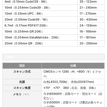
4mil（0.10mm Code128：9桁）
35～123mm
2
0
10mil（0.254mm Code39：3桁）
21～240mm
2
13mil（0.33mm UPC：6桁）
17～270mm
の
20mil（0.50mm Code39：1桁）
30～430mm
読
取
6.7mil（0.17mm PDF417:20桁）
24～159mm
深
10mil（0.254mm QR:20桁）
16～166mm
度
10mil（0.254mm DataMatricks：20桁）
17～187mm
20mil（0.50mm QR：20桁）
20～290mm
仕様表
項目
仕様
M
スキャン方式
CMOSセンサ 1280（H）×800（V）ピクセ
D
ル,
2
光源
白色LED(2,700k) 、赤色LED(617nm)
0
2
スキャン角度
±70°、±75°、360（左右、前後、回転）
の
○ 約65000件：読取モード・照合モード（設
メモリ
（※1）
仕
定なし）
様
○ 約5000件：読取モード（2重読み取りチェ
ックON）