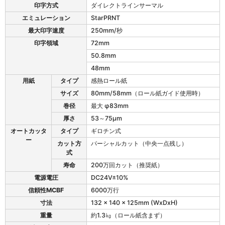
3
印字方式
ダイレクトラインサーマル
の
エミュレーション
StarPRNT
仕
様
最大印字速度
250mm/秒
印字領域
72mm
50.8mm
48mm
用紙
タイプ
感熱ロール紙
サイズ
80mm/58mm（ロール紙ガイド使用時）
巻径
最大 φ83mm
厚さ
53～75μm
オートカッタ
タイプ
ギロチン式
ー
カット方
パーシャルカット（中央一点残し）
式
寿命
200万回カット（推奨紙）
電源電圧
DC24V±10%
信頼性MCBF
6000万行
寸法
132 x 140 x 125mm (WxDxH)
重量
約1.3㎏（ロール紙含まず）