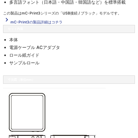
多言語フォント（日本語・中国語・韓国語など）を標準搭載
この製品は
mC-Print3シリーズの「USB接続 / ブラック」
モデルです。
navigate_next
mC-Print3の製品詳細はコチラ
セット内容
本体
電源ケーブル ACアダプタ
ロール紙ガイド
サンプルロール
寸法図（単位mm）