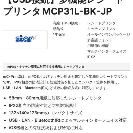
プリンタ
MCP31L-BK-JP
有線（USB接続）
レシートプリンタ
感熱式
キッチンプリンタ
1年保証
オールインワンパッケージ
多言語フォント
用紙節約機能
マルチインターフェイス
IPX2
mPOS・キッチン環境に対応する多機能レシートプリンタ
mC-Print3は、mPOSおよびキッチン用途を想定した業務用レシートプリンタ
です。IPX2相当の防滴設計と防虫対策を施したコンパクト筐体を採用し、
USB・LAN・Bluetooth(R)など複数の接続方式に対応しています。
58mm・80mm用紙に対応したレシートプリンタ
IPX2相当の防滴性能と防虫対策設計
132×140×125mmのコンパクトサイズ
USB・LAN・Bluetooth(R)によるマルチインターフェイス対応
iOS機器との有線接続および給電に対応