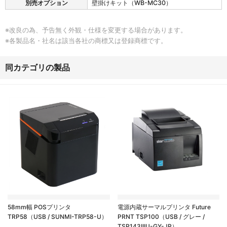
別売オプション
壁掛けキット（WB-MC30）
※改良の為、予告無く外観・仕様を変更する場合があります。
※各製品名・社名は該当各社の商標又は登録商標です。
同カテゴリの製品
58mm幅 POSプリンタ
電源内蔵サーマルプリンタ Future
TRP58（USB / SUNMI-TRP58-U）
PRNT TSP100（USB / グレー /
TSP143IIIU-GY-JP）