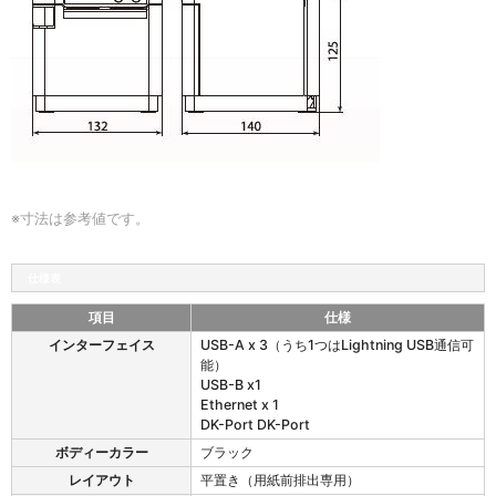
※寸法は参考値です。
仕様表
項目
仕様
m
インターフェイス
USB-A x 3（うち1つはLightning USB通信可
C
能）
-
USB-B x1
P
Ethernet x 1
r
DK-Port DK-Port
i
ボディーカラー
ブラック
n
t
レイアウト
平置き（用紙前排出専用）