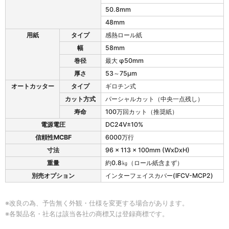
2
50.8mm
の
48mm
仕
様
用紙
タイプ
感熱ロール紙
幅
58mm
巻径
最大 φ50mm
厚さ
53～75μm
オートカッター
タイプ
ギロチン式
カット方式
パーシャルカット（中央一点残し）
寿命
100万回カット（推奨紙）
電源電圧
DC24V±10%
信頼性MCBF
6000万行
寸法
96 x 113 x 100mm (WxDxH)
重量
約0.8㎏（ロール紙含まず）
別売オプション
インターフェイスカバー(IFCV-MCP2)
※改良の為、予告無く外観・仕様を変更する場合があります。
※各製品名・社名は該当各社の商標又は登録商標です。