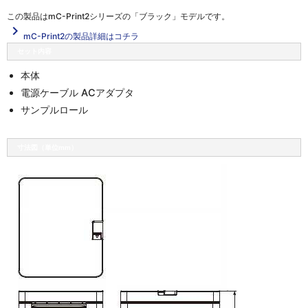
この製品は
mC-Print2シリーズの「ブラック」
モデルです。
navigate_next
mC-Print2の製品詳細はコチラ
セット内容
本体
電源ケーブル ACアダプタ
サンプルロール
寸法図（単位mm）