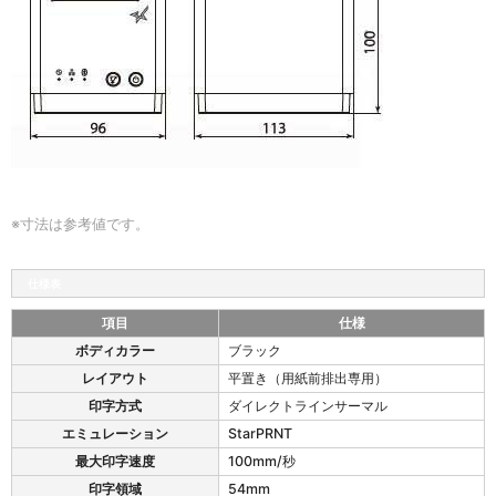
※寸法は参考値です。
仕様表
項目
仕様
m
ボディカラー
ブラック
C
レイアウト
平置き（用紙前排出専用）
-
P
印字方式
ダイレクトラインサーマル
r
エミュレーション
StarPRNT
i
最大印字速度
100mm/秒
n
t
印字領域
54mm