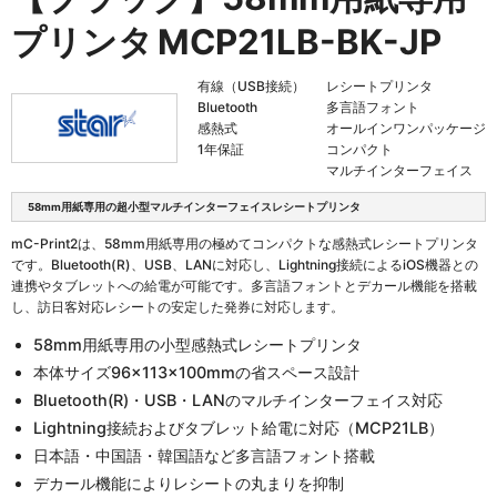
プリンタ
MCP21LB-BK-JP
有線（USB接続）
レシートプリンタ
Bluetooth
多言語フォント
感熱式
オールインワンパッケージ
1年保証
コンパクト
マルチインターフェイス
58mm用紙専用の超小型マルチインターフェイスレシートプリンタ
mC-Print2は、58mm用紙専用の極めてコンパクトな感熱式レシートプリンタ
です。Bluetooth(R)、USB、LANに対応し、Lightning接続によるiOS機器との
連携やタブレットへの給電が可能です。多言語フォントとデカール機能を搭載
し、訪日客対応レシートの安定した発券に対応します。
58mm用紙専用の小型感熱式レシートプリンタ
本体サイズ96×113×100mmの省スペース設計
Bluetooth(R)・USB・LANのマルチインターフェイス対応
Lightning接続およびタブレット給電に対応（MCP21LB）
日本語・中国語・韓国語など多言語フォント搭載
デカール機能によりレシートの丸まりを抑制