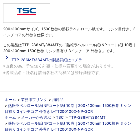
200×100mmサイズ、1500枚巻の熱転ラベルロール紙です。ミシン目付き、3
インチコアの外巻き仕様です。
この製品は
TTP-286MT/384MTの「熱転ラベルロール紙(NPコート紙) 10巻｜
200×100mm 1500枚巻 ミシン目有り 3インチコア 外巻き」
です。
navigate_next
TTP-286MT/384MTの製品詳細はコチラ
※改良の為、予告無く外観・仕様を変更する場合があります。
※各製品名・社名は該当各社の商標又は登録商標です。
ホーム
>
業務用プリンタ
>
消耗品
>
熱転ラベルロール紙(NPコート紙) 10巻｜200×100mm 1500枚巻 ミシン
目有り 3インチコア 外巻き L-TT200100X-NP-3CR
ホーム
>
メーカーから選ぶ
>
TSC
>
TTP-286MT/384MT
>
熱転ラベルロール紙(NPコート紙) 10巻｜200×100mm 1500枚巻 ミシン
目有り 3インチコア 外巻き L-TT200100X-NP-3CR