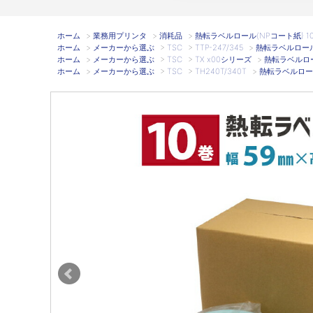
ホーム
>
業務用プリンタ
>
消耗品
>
熱転ラベルロール(NPコート紙) 10巻
ホーム
>
メーカーから選ぶ
>
TSC
>
TTP-247/345
>
熱転ラベルロール(
ホーム
>
メーカーから選ぶ
>
TSC
>
TX x00シリーズ
>
熱転ラベルロール
ホーム
>
メーカーから選ぶ
>
TSC
>
TH240T/340T
>
熱転ラベルロール(