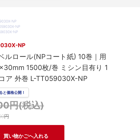
030X-NP
9030X-NP
9030X-NP
9030X-NP
ベルロール(NPコート紙) 10巻｜用
×30mm 1500枚/巻 ミシン目有り 1
ア 外巻 L-TT059030X-NP
ると価格公開！
200円(税込)
00円
買い物かごへ入れる