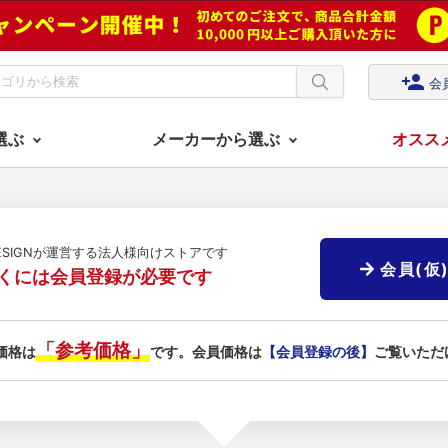
person_add
会
選ぶ
メーカーから選ぶ
オスス
DESIGNが運営する法人様向けストアです
会員(仮
くには会員登録が必要です
「参考価格」
価格は
です。会員価格は
【会員登録の後】
ご覧いただ