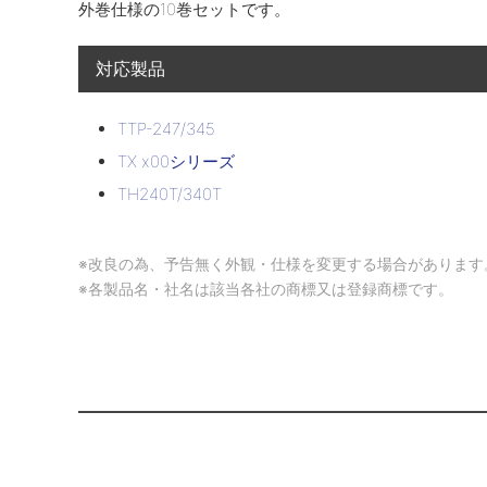
外巻仕様の10巻セットです。
対応製品
TTP-247/345
TX x00シリーズ
TH240T/340T
※改良の為、予告無く外観・仕様を変更する場合があります
※各製品名・社名は該当各社の商標又は登録商標です。