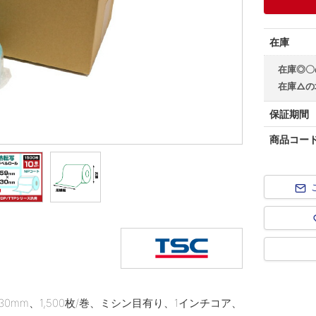
在庫
在庫◎〇
在庫△の
保証期間
商品コー
mm、1,500枚/巻、ミシン目有り、1インチコア、