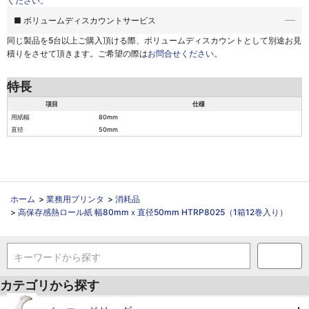
ください。
■ ボリュームディスカウントサービス
同じ製品を5台以上ご購入頂ける際、
ボリュームディスカウントとして別途お見
積りをさせて頂きます。ご希望の際は
お問合せください。
特長
項目
仕様
用紙幅
80mm
直径
50mm
ホーム
>
業務用プリンタ
>
消耗品
>
高保存感熱ロール紙 幅80mmｘ直径50mm HTRP8025（1箱12巻入り）
キーワードから探す
カテゴリから探す