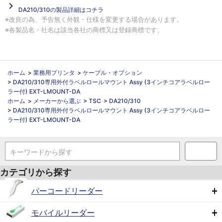
navigate_next
DA210/310の製品詳細はコチラ
※改良の為、予告無く外観・仕様を変更する場合があります。
※各製品名・社名は該当各社の商標又は登録商標です。
ホーム
>
業務用プリンタ
>
ケーブル・オプション
>
DA210/310専用外付ラベルロールマウント Assy (3インチコアラベルロー
ラー付) EXT-LMOUNT-DA
ホーム
>
メーカーから選ぶ
>
TSC
>
DA210/310
>
DA210/310専用外付ラベルロールマウント Assy (3インチコアラベルロー
ラー付) EXT-LMOUNT-DA
キーワードから探す
カテゴリから探す
バーコードリーダー
モバイルリーダー