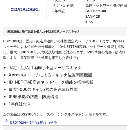
固定・組込式
高速ネットワーク機能内蔵
1年保証
GS1 DataBar
EAN-128
IP65
高速通信と堅牢設計を備えた小型固定式レーザスキャナ
DS2100Nは、固定・組込用途向けの小型固定式レーザスキャナです。Xpress
スイッチによる位置合わせ機能と、ID-NET(TM)高速ネットワーク機能を搭載
し、最大1,000スキャン/秒の読取性能に対応します。IP65準拠の防塵・防滴構
造により、産業環境での使用を想定した設計です。
固定・組込用途向け小型レーザスキャナ
Xpressスイッチによるスキャナ位置調整機能
ID-NET(TM)高速ネットワーク機能を標準搭載
最大1,000スキャン/秒の高速読取性能
IP65準拠の防塵・防滴構造
1年保証付き
この製品は
DS2100Nシリーズの「シングルスキャン」
モデルです。
navigate_next
DS2100Nの製品詳細はコチラ
セット内容