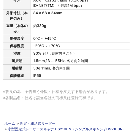
イス
AUX RS232 ( 最高115.2K bps）
ID-NET(TM) ( 最高1M bps）
外形寸法（本
84 × 68 × 34mm
体のみ）
重量（本体の
約330g
み）
動作温度
0℃～ +45℃
保存温度
-20℃～ +70℃
湿度
90%（但し結露無きこと）
耐振動
1.5mm,13 ～ 55Hz, 各方向2 時間
耐衝撃
30g,11ms, 各方向3 回
保護構造
IP65
※改良の為、予告無く外観・仕様を変更する場合があります。
※各製品名・社名は該当各社の商標又は登録商標です。
ホーム
>
固定・組込式リーダー
>
小型固定式レーザースキャナ DS2100N（シングルスキャン / DS2100N-