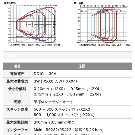
仕様表
項目
仕様
D
電源電圧
DC10 ～ 30V
S
最大消費電力
3W (-XXX0),5W (-XXX4)
2
1
最小分解能
0.20mm（-12X0）、0.15mm（-12X4）、
0
0.15mm（-22X0）、0.12mm（-22X4）
0
光源
半導体レーザダイオード
N
スキャン速度
500 ～ 800 スキャン/ 秒（-X2X0）
の
800 ～ 1,000 スキャン/ 秒（-X2X4）
仕
様
最大読取距離
310mm（0.5mm の場合）
インターフェ
Main RS232/RS422 ( 最高115.2K bps）